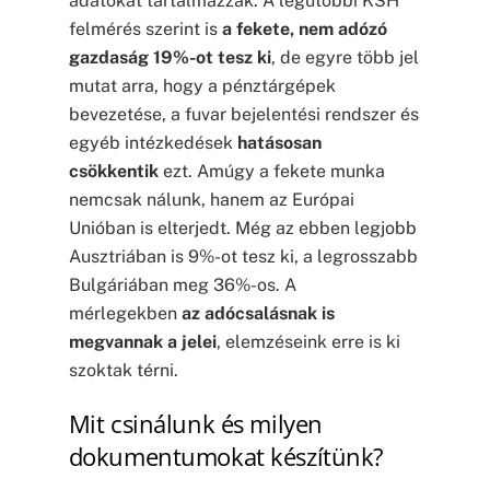
adatokat tartalmazzák. A legutóbbi KSH
felmérés szerint is
a fekete, nem adózó
gazdaság 19%-ot tesz ki
, de egyre több jel
mutat arra, hogy a pénztárgépek
bevezetése, a fuvar bejelentési rendszer és
egyéb intézkedések
hatásosan
csökkentik
ezt. Amúgy a fekete munka
nemcsak nálunk, hanem az Európai
Unióban is elterjedt. Még az ebben legjobb
Ausztriában is 9%-ot tesz ki, a legrosszabb
Bulgáriában meg 36%-os. A
mérlegekben
az adócsalásnak is
megvannak a jelei
, elemzéseink erre is ki
szoktak térni.
Mit csinálunk és milyen
dokumentumokat készítünk?