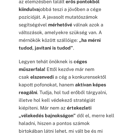
az elemzésben talált
erős pontokból
kiindulva
jobbá teszi a jövőben a cége
pozícióját. A javasolt mutatószámok
segítségével
mérhetővé
válnak azok a
változások, amelyekre szükség van. A
mérnökök között szállóige:
„ha mérni
tudod, javítani is tudod”
.
Legyen tehát önöknek is
céges
műszerfala!
Ettől kezdve már nem
csak
elszenvedi
a cég a konkurensektől
kapott pofonokat, hanem
aktívan képes
reagálni
. Tudja, hol tud erőből tárgyalni,
illetve hol kell védekező stratégiát
kiépíteni. Már nem az
értekezleti
„vélekedés bajnokságon”
dől el, merre kell
haladni, hiszen a pontos számok
birtokában látni lehet, mi vált be és mi