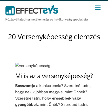
Skip
Men
to
content
Középvállalati termelékenység és hatékonyság specialista
20 Versenyképesség elemzés
Mi is az a versenyképesség?
Bosszantja
a konkurencia? Szeretné tudni,
hogy nekik jobban megy-e, mint Önnek?
Szeretné látni, hogy
erősebbek vagy
gyengébbek
, mint Önök? Szeretné tudni,