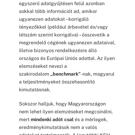
egyszerű adatgyűjtésen felül azonban
sokkal több információt ad, amikor
ugyanezen adatokat – korrigáló
tényezőkkel (például árbevétel és/vagy
létszám szerint korrigálva) – összevetik a
megrendelő cégének ugyanezen adataival,
illetve bizonyos rendelkezésre álló
országos és Európai Uniós adattal. Az ilyen
elemzéseket nevezi a
szakirodalom
„benchmark”
-nak, magyarul
a teljesítményeket összehasonlító
kimutatásnak.
Sokszor halljuk, hogy Magyarországon
nem lehet ilyen elemzéseket megcsinálni,
mert
mindenki adót csal
és a mérlegek,
eredménykimutatások nem a valós