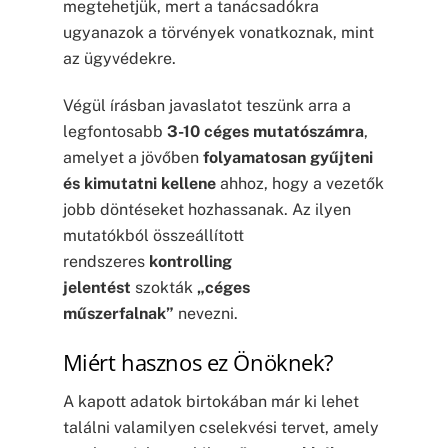
megtehetjük, mert a tanácsadókra
ugyanazok a törvények vonatkoznak, mint
az ügyvédekre.
Végül írásban javaslatot teszünk arra a
legfontosabb
3-10 céges mutatószámra
,
amelyet a jövőben
folyamatosan gyűjteni
és kimutatni kellene
ahhoz, hogy a vezetők
jobb döntéseket hozhassanak. Az ilyen
mutatókból összeállított
rendszeres
kontrolling
jelentést
szokták
„céges
műszerfalnak”
nevezni.
Miért hasznos ez Önöknek?
A kapott adatok birtokában már ki lehet
találni valamilyen cselekvési tervet, amely