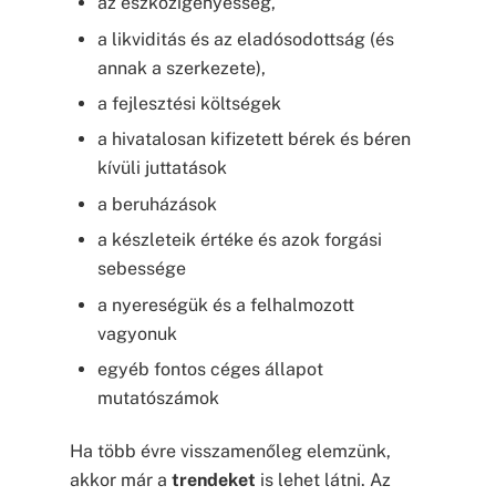
az eszközigényesség,
a likviditás és az eladósodottság (és
annak a szerkezete),
a fejlesztési költségek
a hivatalosan kifizetett bérek és béren
kívüli juttatások
a beruházások
a készleteik értéke és azok forgási
sebessége
a nyereségük és a felhalmozott
vagyonuk
egyéb fontos céges állapot
mutatószámok
Ha több évre visszamenőleg elemzünk,
akkor már a
trendeket
is lehet látni. Az