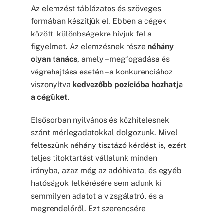
Az elemzést táblázatos és szöveges
formában készítjük el. Ebben a cégek
közötti különbségekre hívjuk fel a
figyelmet. Az elemzésnek része
néhány
olyan tanács
, amely – megfogadása és
végrehajtása esetén – a konkurenciához
viszonyítva
kedvezőbb pozícióba hozhatja
a cégüket
.
Elsősorban nyilvános és közhitelesnek
szánt mérlegadatokkal dolgozunk. Mivel
felteszünk néhány tisztázó kérdést is, ezért
teljes titoktartást vállalunk minden
irányba, azaz még az adóhivatal és egyéb
hatóságok felkérésére sem adunk ki
semmilyen adatot a vizsgálatról és a
megrendelőről. Ezt szerencsére