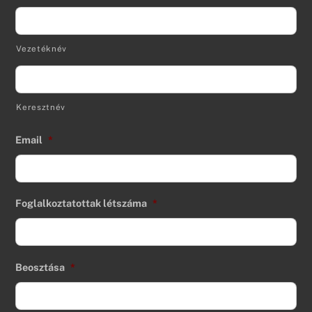
Vezetéknév
Keresztnév
Email
*
Foglalkoztatottak létszáma
*
Beosztása
*