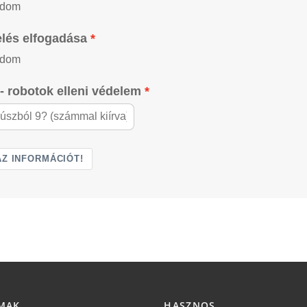
adom
lés elfogadása
adom
- robotok elleni védelem
Z INFORMÁCIÓT!
MAK
HASZNOS