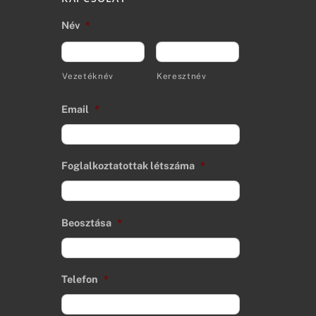
Név
*
Vezetéknév
Keresztnév
Email
*
Foglalkoztatottak létszáma
*
Beosztása
*
Telefon
*