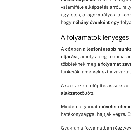
valamiféle elképzelés arról, mi
ügyfelek, a jogszabályok, a kon
hogy
néhány évenként
egy folya
A folyamatok lényeges
A cégben
a legfontosabb munka
eljárást
, amely a cég fennmarad
többieknek meg
a folyamat zav
funkciók, amelyek ezt a zavarta
A szervezeti felépítés is soksz
alakzatot
öltött.
Minden folyamat
művelet eleme
hatékonysággal hajtják végre. Ez 
Gyakran a folyamatban résztve