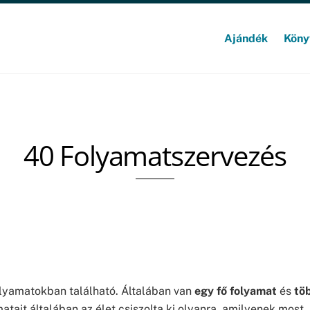
Ajándék
Köny
40 Folyamatszervezés
olyamatokban található. Általában van
egy fő folyamat
és
tö
atait általában az élet csiszolta ki olyanra, amilyenek most.