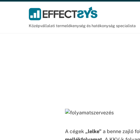
Skip
to
content
Középvállalati termelékenység és hatékonyság specialista
A cégek
„lelke”
a benne zajló f
mellékfolyamat
. A KKV-k folyam