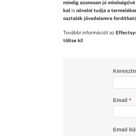
mindig azonosan jó minőségűvé
kal
is
növelni tudja a termelék
osztalék jövedelemre fordíthat
További információt az
Effectsys
töltse ki!
Kereszt
Email
Email kü