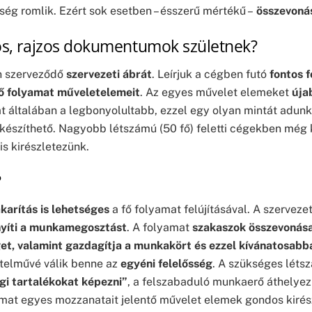
ség romlik. Ezért sok esetben – ésszerű mértékű –
összevoná
tos, rajzos dokumentumok születnek?
án szerveződő
szervezeti ábrát
. Leírjuk a cégben futó
fontos f
fő folyamat műveletelemeit
. Az egyes művelet elemeket
úja
at általában a legbonyolultabb, ezzel egy olyan mintát adunk
lkészíthető. Nagyobb létszámú (50 fő) feletti cégekben még k
is kirészletezünk.
?
karítás is lehetséges
a fő folyamat felújításával. A szerveze
yíti a munkamegosztást
. A folyamat
szakaszok összevonás
et, valamint gazdagítja a munkakört és ezzel kívánatosabbá
értelművé válik benne az
egyéni felelősség
. A szükséges léts
gi tartalékokat képezni”
, a felszabaduló munkaerő áthelye
yamat egyes mozzanatait jelentő művelet elemek gondos kiré