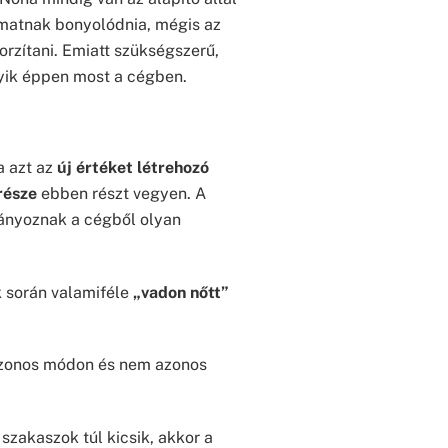
yamatnak bonyolódnia, mégis az
rzítani. Emiatt szükségszerű,
lyik éppen most a cégben.
a azt az
új értéket létrehozó
része
ebben részt vegyen. A
iányoznak a cégből olyan
k során valamiféle
„vadon nőtt”
azonos módon és nem azonos
szakaszok túl kicsik, akkor a