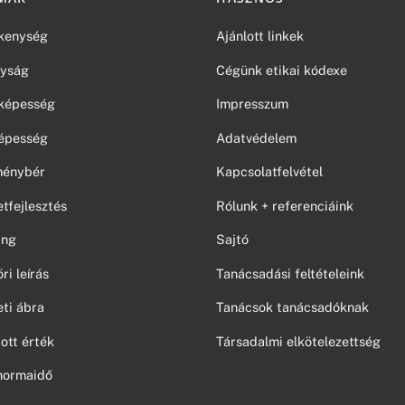
kenység
Ajánlott linkek
yság
Cégünk etikai kódexe
képesség
Impresszum
épesség
Adatvédelem
tménybér
Kapcsolatfelvétel
tfejlesztés
Rólunk + referenciáink
ing
Sajtó
i leírás
Tanácsadási feltételeink
ti ábra
Tanácsok tanácsadóknak
ott érték
Társadalmi elkötelezettség
normaidő