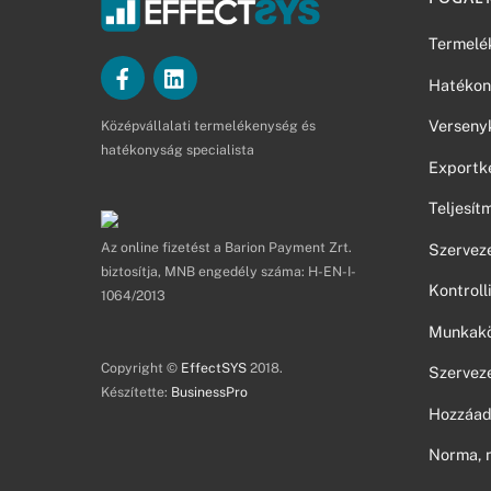
Termelé
Hatékon
Verseny
Középvállalati termelékenység és
hatékonyság specialista
Exportk
Teljesí
Az online fizetést a Barion Payment Zrt.
Szerveze
biztosítja, MNB engedély száma: H-EN-I-
Kontroll
1064/2013
Munkakör
Copyright ©
EffectSYS
2018.
Szerveze
Készítette:
BusinessPro
Hozzáad
Norma, 