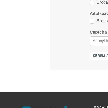
Elfog
Adatkeze
Elfog
Captcha 
KÉREM A
FOGAL