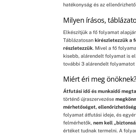
hatékonyság és az ellenőrizhető
Milyen írásos, tábláza
Elkészítjük a fő folyamat alapj
Táblázatosan
kirészletezzük a 
részletezzük
. Mivel a fő folyam
kisebb, alárendelt folyamat is e
további 3 alárendelt folyamatot 
Miért éri meg önöknek
Átfutási idő és munkaidő megta
történő újraszervezése
megkönn
mérhetőséget, ellenőrizhetőség
folyamat átfutási ideje, és egy
felmérhetők,
nem kell „biztonsá
értéket tudnak termelni. A fol