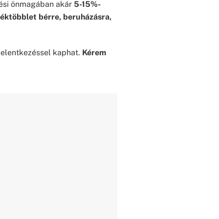
ezési önmagában akár
5-15%-
téktöbblet bérre, beruházásra,
 jelentkezéssel kaphat.
Kérem