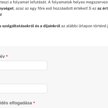
teszi a folyamat lefutását. A folyamatok helyes megszerv
enységet
, azaz az egy főre eső hozzáadott értéket! S ez
az ér
ó!
 szolgáltatásokról és a díjainkról
az alábbi űrlapon történő
név
ldés elfogadása