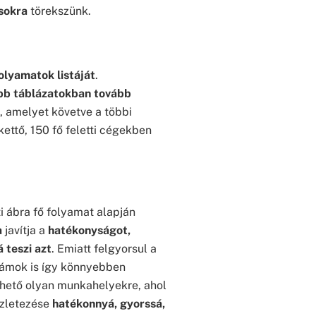
sokra
törekszünk.
olyamatok listáját
.
bb táblázatokban tovább
, amelyet követve a többi
ettő, 150 fő feletti cégekben
ti ábra fő folyamat alapján
a
javítja a
hatékonyságot,
 teszi azt
. Emiatt felgyorsul a
zámok is így könnyebben
zhető olyan munkahelyekre, ahol
szletezése
hatékonnyá, gyorssá,