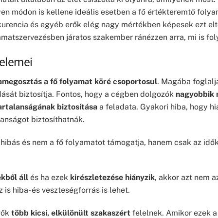
lyen módon is kellene ideális esetben a fő értékteremtő fol
kurencia és egyéb erők elég nagy mértékben képesek ezt elto
matszervezésben járatos szakember ránézzen arra, mi is fo
 elemei
megosztás a fő folyamat köré csoportosul
. Magába foglalj
ását biztosítja. Fontos, hogy a cégben dolgozók
nagyobbik 
artalanságának biztosítása
a feladata. Gyakori hiba, hogy h
lanságot biztosíthatnák.
or hibás és nem a fő folyamatot támogatja, hanem csak az idő
kből áll
és ha ezek
kirészletezése hiányzik
, akkor azt nem 
is hiba- és veszteségforrás is lehet.
vők
több kicsi, elkülönült szakaszért
felelnek. Amikor ezek a 