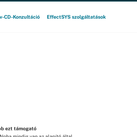
v-CD-Konzultáció
EffectSYS szolgáltatások
bb ezt támogató
 Noha mindig van az alapító által