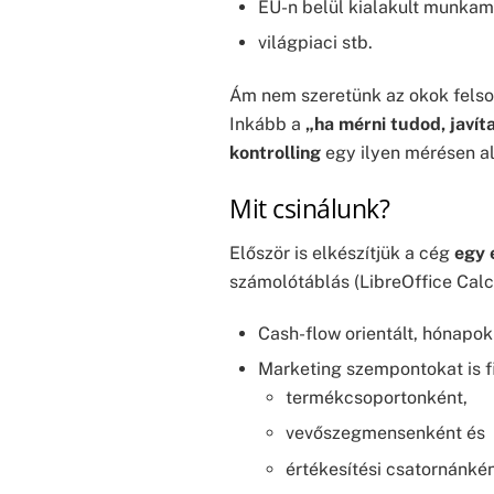
EU-n belül kialakult munkam
világpiaci stb.
Ám nem szeretünk az okok felsor
Inkább a
„ha mérni tudod, javíta
kontrolling
egy ilyen mérésen a
Mit csinálunk?
Először is elkészítjük a cég
egy 
számolótáblás (LibreOffice Calc
Cash-flow orientált, hónapok
Marketing szempontokat is f
termékcsoportonként,
vevőszegmensenként és
értékesítési csatornánkén