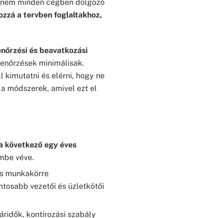
, hanem minden cégben dolgozó
ozzá a tervben foglaltakhoz,
lenőrzési és beavatkozási
lenőrzések minimálisak.
l kimutatni és elérni, hogy ne
 a módszerek, amivel ezt el
a következő egy éves
embe véve.
es munkakörre
ntosabb vezetői és üzletkötői
ridők, kontírozási szabály