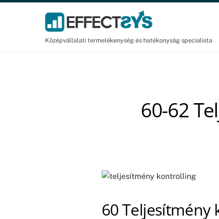
Skip
to
content
Középvállalati termelékenység és hatékonyság specialista
60-62 Te
60 Teljesítmény 