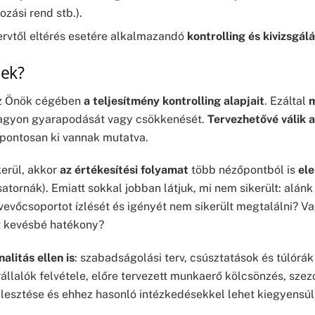
ozási rend stb.).
tervtől eltérés esetére alkalmazandó
kontrolling és kivizsgálá
nek?
z Önök cégében
a teljesítmény kontrolling alapjait
. Ezáltal
m
a vagyon gyarapodását vagy csökkenését.
Tervezhetővé válik 
s pontosan ki vannak mutatva.
kerül, akkor
az értékesítési folyamat
több nézőpontból is
el
tornák). Emiatt sokkal jobban látjuk, mi nem sikerült: alán
vőcsoportot ízlését és igényét nem sikerült megtalálni? Vag
t kevésbé hatékony?
alitás ellen is
: szabadságolási terv, csúsztatások és túlórá
lalók felvétele, előre tervezett munkaerő kölcsönzés, szezon
jlesztése és ehhez hasonló intézkedésekkel lehet kiegyensú