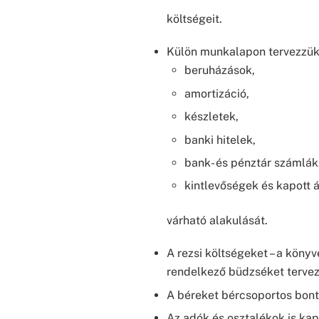
költségeit.
Külön munkalapon tervezzü
beruházások,
amortizáció,
készletek,
banki hitelek,
bank- és pénztár számlák
kintlevőségek és kapott á
várható alakulását.
A rezsi költségeket – a könyv
rendelkező büdzséket terve
A béreket bércsoportos bont
Az adók és osztalékok is ka