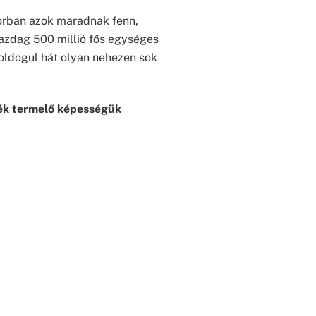
torban azok maradnak fenn,
azdag 500 millió fős egységes
oldogul hát olyan nehezen sok
ték termelő képességük