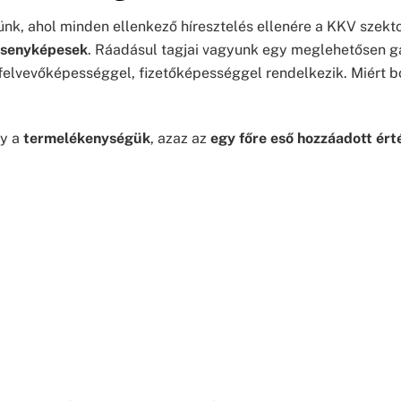
ünk, ahol minden ellenkező híresztelés ellenére a KKV szek
rsenyképesek
. Ráadásul tagjai vagyunk egy meglehetősen g
felvevőképességgel, fizetőképességgel rendelkezik. Miért b
gy a
termelékenységük
, azaz az
egy főre eső hozzáadott ér