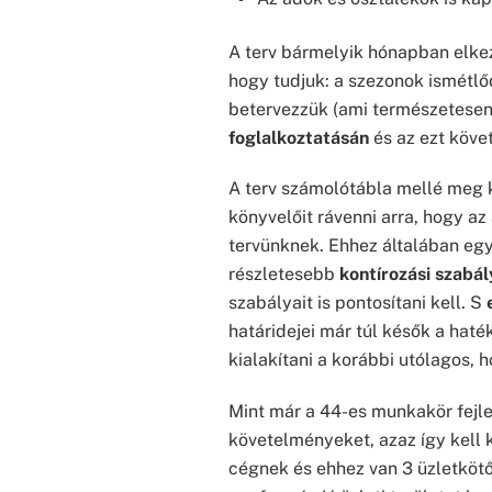
A terv bármelyik hónapban elke
hogy tudjuk: a szezonok ismétlőd
betervezzük (ami természetesen
foglalkoztatásán
és az ezt köve
A terv számolótábla mellé meg k
könyvelőit rávenni arra, hogy a
tervünknek. Ehhez általában egy
részletesebb
kontírozási szabá
szabályait is pontosítani kell. S
határidejei már túl késők a hat
kialakítani a korábbi utólagos, h
Mint már a 44-es munkakör fejle
követelményeket, azaz így kell k
cégnek és ehhez van 3 üzletköt