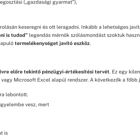
egosztási („gazdasági gyarmat”),
olásán keseregni és ott leragadni. Inkább a lehetséges javí
ni is tudod”
legendás mérnök szólásmondást szoktuk haszn
lapuló
termelékenységet javító eszköz
.
évre előre tekintő pénzügyi-értékesítési tervét
. Ez egy kile
 vagy Microsoft Excel alapú) rendszer. A következők a főbb j
ra lebontott.
igyelembe vesz, mert
t is