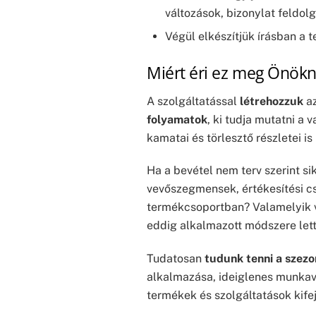
változások, bizonylat feldolg
Végül elkészítjük írásban a 
Miért éri ez meg Önök
A szolgáltatással
létrehozzuk
a
folyamatok
, ki tudja mutatni 
kamatai és törlesztő részletei i
Ha a bevétel nem terv szerint si
vevőszegmensek, értékesítési csa
termékcsoportban? Valamelyik ve
eddig alkalmazott módszere let
Tudatosan
tudunk tenni a szezon
alkalmazása, ideiglenes munkavál
termékek és szolgáltatások kife