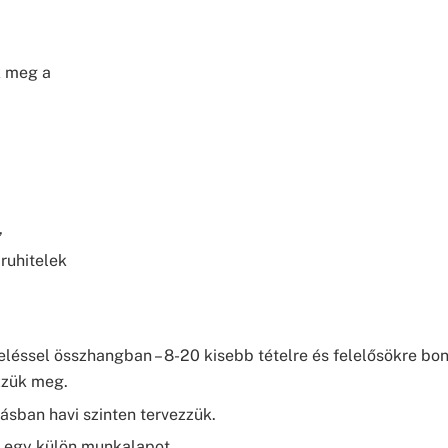
k meg a
,
ruhitelek
eléssel összhangban – 8-20 kisebb tételre és felelősökre bon
zzük meg.
ásban havi szinten tervezzük.
p egy külön munkalapot.