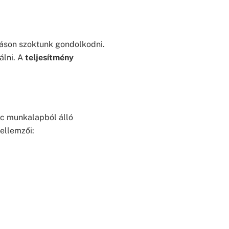
táson szoktunk gondolkodni.
álni. A
teljesítmény
nc munkalapból álló
ellemzői: