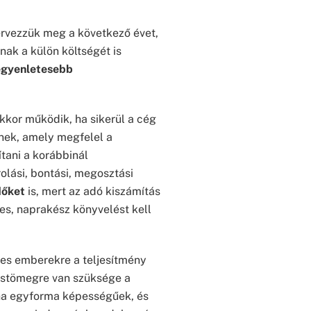
ervezzük meg a következő évet,
nak a külön költségét is
egyenletesebb
kkor működik, ha sikerül a cég
enek, amely megfelel a
kítani a korábbinál
olási, bontási, megosztási
dőket
is, mert az adó kiszámítás
es, naprakész könyvelést kell
es emberekre a teljesítmény
réstömegre van szüksége a
 ha egyforma képességűek, és