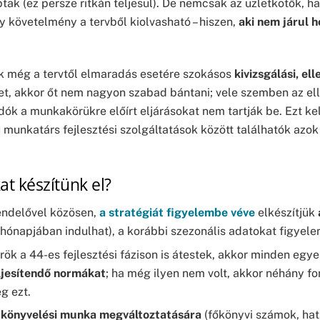
aptak (ez persze ritkán teljesül). De nemcsak az üzletkötők
 követelmény a tervből kiolvasható – hiszen,
aki nem járul h
ük még a tervtől elmaradás esetére szokásos
kivizsgálási, el
rvet, akkor őt nem nagyon szabad bántani; vele szemben az el
ók a munkakörükre előírt eljárásokat nem tartják be. Ezt kel
munkatárs fejlesztési szolgáltatások között találhatók azok
 készítünk el?
endelővel közösen,
a stratégiát figyelembe véve
elkészítjük
hónapjában indulhat), a korábbi szezonális adatokat figyel
k a 44-es fejlesztési fázison is átestek, akkor minden egy
ljesítendő normákat
; ha még ilyen nem volt, akkor néhány fo
g ezt.
a könyvelési munka megváltoztatására
(főkönyvi számok, hatá