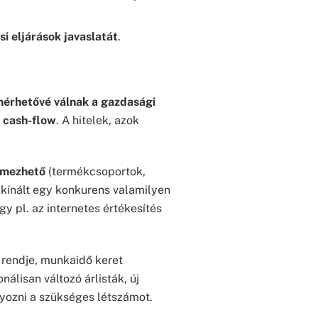
si eljárások javaslatát
.
érhetővé válnak a gazdasági
a cash-flow
. A hitelek, azok
emezhető
(termékcsoportok,
k kínált egy konkurens valamilyen
y pl. az internetes értékesítés
k rendje, munkaidő keret
álisan változó árlisták, új
lyozni a szükséges létszámot.