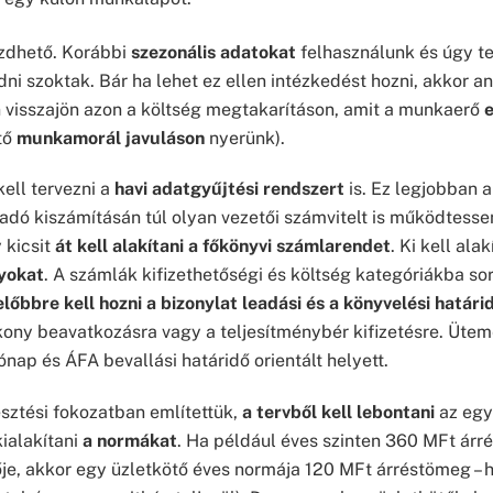
zdhető. Korábbi
szezonális adatokat
felhasználunk és úgy t
ni szoktak. Bár ha lehet ez ellen intézkedést hozni, akkor an
 visszajön azon a költség megtakarításon, amit a munkaerő
tő
munkamorál javuláson
nyerünk).
ell tervezni a
havi adatgyűjtési rendszert
is. Ez legjobban a
z adó kiszámításán túl olyan vezetői számvitelt is működtess
 kicsit
át kell alakítani a főkönyvi számlarendet
. Ki kell ala
lyokat
. A számlák kifizethetőségi és költség kategóriákba sor
előbbre kell hozni a bizonylat leadási és a könyvelési határi
ékony beavatkozásra vagy a teljesítménybér kifizetésre. Ütem
ónap és ÁFA bevallási határidő orientált helyett.
sztési fokozatban említettük,
a tervből kell lebontani
az egy
ialakítani
a normákat
. Ha például éves szinten 360 MFt ár
ője, akkor egy üzletkötő éves normája 120 MFt árréstömeg –