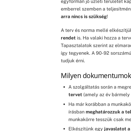
egyformán jó üzleti területet k
emberrel szemben a teljesítmény
arra nincs is szükség
!
A terv és norma mellé elkészítj
rendet
is. Ha valaki hozza a te
Tapasztalatok szerint az elmarad
így tegyenek. A 90-92 sorszámú 
tudjuk érni.
Milyen dokumentumokat
A szolgáltatás során a megr
tervet
(amely az év bármely 
Ha már korábban a munkakörö
írásban
meghatározzuk a te
munkakörre tesszük csak me
Elkészítünk egy
javaslatot 