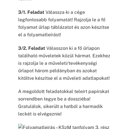
3/1. Feladat
Válassza ki a cége
legfontosabb folyamatát! Rajzolja le a fő
folyamat űrlap táblázatot és azon készítse
el a folyamatleírást!
3/2. Feladat
Válasszon ki a fő űrlapon
található műveletek közül hármat. Ezekhez
is rajzolja le a műveleti/tevékenységi
űrlapot három példányban és azokat
kitöltve készítse el a műveleti adatlapokat!
A megoldott feladatokkal teleírt papírokat
sorrendben tegye be a dossziéba!
Gratulálok, sikerült a hatból a harmadik
leckét is elvégeznie!