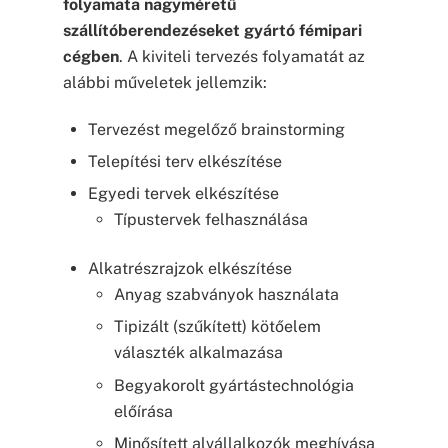
folyamata nagyméretű
szállítóberendezéseket gyártó fémipari
cégben
. A kiviteli tervezés folyamatát az
alábbi műveletek jellemzik:
Tervezést megelőző brainstorming
Telepítési terv elkészítése
Egyedi tervek elkészítése
Típustervek felhasználása
Alkatrészrajzok elkészítése
Anyag szabványok használata
Tipizált (szűkített) kötőelem
választék alkalmazása
Begyakorolt gyártástechnológia
előírása
Minősített alvállalkozók meghívása