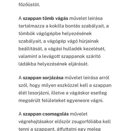
főzőüstöt.
A
szappan tömb vágás
művelet leírása
tartalmazza a kokilla bontás szabályait, a
tömbök vágógépbe helyezésének
szabályait, a vágógép vágó húrjainak
beállítását, a vágási hulladék kezelését,
valamint a levágott szappanok szárító
ládákba helyezésének eljárását.
A
szappan sorjázása
művelet leírása arról
szól, hogy milyen eszközzel kell a szappan
élét lesorjázni, illetve a vágáskor esetleg
megsérült felületeket egyenesre vágni.
A
szappan csomagolás
művelet
végrehajtásakor először zsugorfóliába kell
tenni a szappant, átfuttatni egy meleg