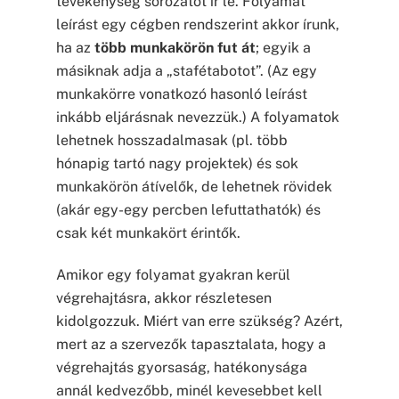
tevékenység sorozatot ír le. Folyamat
leírást egy cégben rendszerint akkor írunk,
ha az
több munkakörön fut át
; egyik a
másiknak adja a „stafétabotot”. (Az egy
munkakörre vonatkozó hasonló leírást
inkább eljárásnak nevezzük.) A folyamatok
lehetnek hosszadalmasak (pl. több
hónapig tartó nagy projektek) és sok
munkakörön átívelők, de lehetnek rövidek
(akár egy-egy percben lefuttathatók) és
csak két munkakört érintők.
Amikor egy folyamat gyakran kerül
végrehajtásra, akkor részletesen
kidolgozzuk. Miért van erre szükség? Azért,
mert az a szervezők tapasztalata, hogy a
végrehajtás gyorsaság, hatékonysága
annál kedvezőbb, minél kevesebbet kell