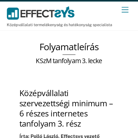
Skip
Men
to
content
Középvállalati termelékenység és hatékonyság specialista
Folyamatleírás
KSzM tanfolyam 3. lecke
Középvállalati
szervezettségi minimum –
6 részes internetes
tanfolyam 3. rész
Írta: Polló László, Effectsys vezető