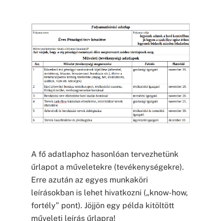
A fő adatlaphoz hasonlóan tervezhetünk
űrlapot a műveletekre (tevékenységekre).
Erre azután az egyes munkaköri
leírásokban is lehet hivatkozni („know-how,
fortély” pont). Jöjjön egy példa kitöltött
műveleti leírás űrlapra!