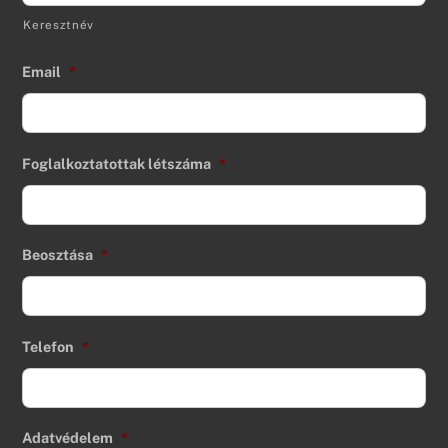
Keresztnév
Email
*
Foglalkoztatottak létszáma
*
Beosztása
*
Telefon
*
Adatvédelem
*