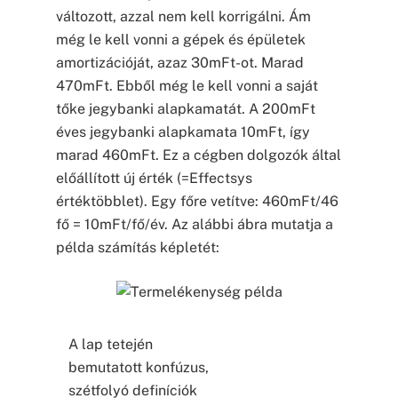
változott, azzal nem kell korrigálni. Ám
még le kell vonni a gépek és épületek
amortizációját, azaz 30mFt-ot. Marad
470mFt. Ebből még le kell vonni a saját
tőke jegybanki alapkamatát. A 200mFt
éves jegybanki alapkamata 10mFt, így
marad 460mFt. Ez a cégben dolgozók által
előállított új érték (=Effectsys
értéktöbblet). Egy főre vetítve: 460mFt/46
fő = 10mFt/fő/év. Az alábbi ábra mutatja a
példa számítás képletét:
A lap tetején
bemutatott konfúzus,
szétfolyó definíciók