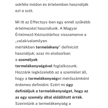
sokféle módon és értelemben használják
ezt a szót.
Mi itt az Effectsys-ben egy ennél szűkebb
értelmezést használunk. A Magyar
Értelmező Kéziszótárhoz visszamenve a
„
valaki
valamilyen
mértékben
termelékeny
” definíciót
használjuk; azaz mi elsősorban
a
személyek
termelékenységével
foglalkozunk.
Hozzánk legközelebb az a szemlélet áll,
hogy a
termelékenység
et mérőszámként
érdemes definiálni. Ezért mi
úgy
definiáljuk a termelékenységet, hogy az
az egy személy által előállított érték
.
Szerintünk a termelékenység a