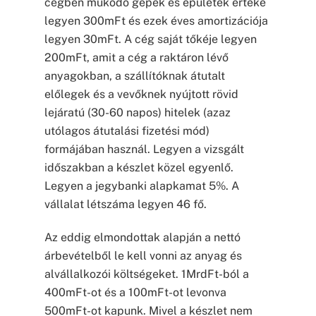
cégben működő gépek és épületek értéke
legyen 300mFt és ezek éves amortizációja
legyen 30mFt. A cég saját tőkéje legyen
200mFt, amit a cég a raktáron lévő
anyagokban, a szállítóknak átutalt
előlegek és a vevőknek nyújtott rövid
lejáratú (30-60 napos) hitelek (azaz
utólagos átutalási fizetési mód)
formájában használ. Legyen a vizsgált
időszakban a készlet közel egyenlő.
Legyen a jegybanki alapkamat 5%. A
vállalat létszáma legyen 46 fő.
Az eddig elmondottak alapján a nettó
árbevételből le kell vonni az anyag és
alvállalkozói költségeket. 1MrdFt-ból a
400mFt-ot és a 100mFt-ot levonva
500mFt-ot kapunk. Mivel a készlet nem