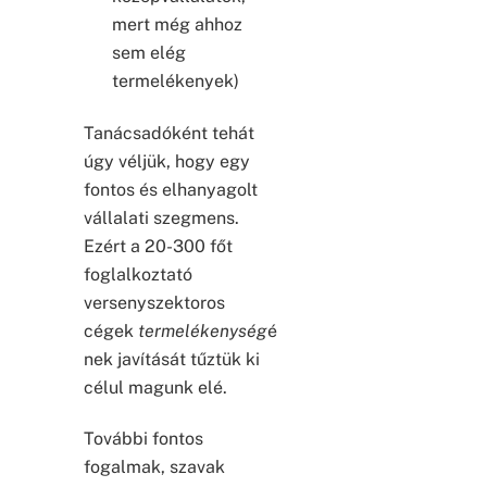
mert még ahhoz
sem elég
termelékenyek)
Tanácsadóként tehát
úgy véljük, hogy egy
fontos és elhanyagolt
vállalati szegmens.
Ezért a 20-300 főt
foglalkoztató
versenyszektoros
cégek
termelékenység
é
nek javítását tűztük ki
célul magunk elé.
További fontos
fogalmak, szavak