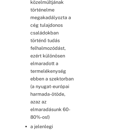
közelmúltjának
történelme
megakadályozta a
cég tulajdonos
családokban
történő tudás
felhalmozódást,
ezért különösen
elmaradott a
termelékenység
ebben a szektorban
(a nyugat-európai
harmada-ötöde,
azaz az
elmaradásunk 60-
80%-os!)
a jelenlegi