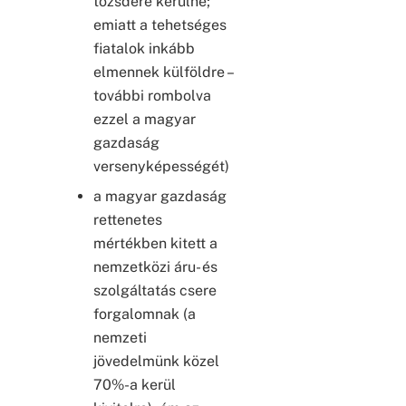
tőzsdére kerülne;
emiatt a tehetséges
fiatalok inkább
elmennek külföldre –
további rombolva
ezzel a magyar
gazdaság
versenyképességét)
a magyar gazdaság
rettenetes
mértékben kitett a
nemzetközi áru- és
szolgáltatás csere
forgalomnak (a
nemzeti
jövedelmünk közel
70%-a kerül