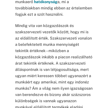
munkaerő
hatékonyság
a, mi a
továbbiakban mindig ebben az értelemben
fogjuk ezt a szót használni.
Mindig vita van közgazdászok és
szakszervezeti vezetők között, hogy mi is
az előállított érték. Szakszervezeti vonalon
a belefektetett munka mennyiségét
tekintik értéknek – miközben a
közgazdászok inkább a piacon realizálható
árat tekintik értéknek. A szakszervezeti
álláspontnak is van létjogosultsága, mert
ugyan miért keressen többet ugyanazért a
munkáért egy amerikai, mint egy indonéz
munkás? Ám a világ nem ilyen igazságosan
van berendezve és bizony akár százszoros
különbségek is vannak ugyanazon
munkával előállított termékek eladási