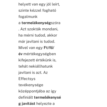
helyett van egy jól leírt,
szinte kézzel fogható
fogalmunk
a
termelékenység
szóra
. Azt szokták mondani,
ha mérni tudod, akkor
már javítani is tudod.
Mivel van egy
Ft/fő/
év
mértékegységben
kifejezett értékünk is,
tehát nekiállhatunk
javítani is azt. Az
Effectsys
tevékenysége
középpontjába az így
definiált
termelékenysé
g javítást
helyezte a