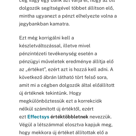
cég vagy egy bank azt várja el, hogy az ott
dolgozók segítségével többet állítson elő,
mintha ugyanezt a pénzt elhelyezte volna a
jegybankban kamatra.
Ezt még korrigálni kell a
készletváltozással, illetve mivel
pénzintézeti tevékenység esetén a
pénzügyi műveletek eredménye állítja elő
az „értéket”, ezért azt is hozzá kell adni. A
következő ábrán látható tört felső sora,
amit mi a cégben dolgozók által előállított
új értéknek tekintünk. Hogy
megkülönböztessük ezt a korrekciók
nélkül számított új értéktől, ezért
ezt
Effectsys
értéktöbbletnek
nevezzük.
Végül a létszámmal elosztva kapjuk meg,
hogy mekkora új értéket állítottak elő a