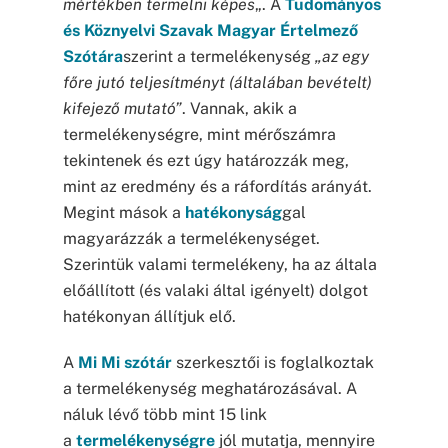
mértékben termelni képes
„. A
Tudományos
és Köznyelvi Szavak Magyar Értelmező
Szótára
szerint a termelékenység
„az egy
főre jutó teljesítményt (általában bevételt)
kifejező mutató”
. Vannak, akik a
termelékenységre, mint mérőszámra
tekintenek és ezt úgy határozzák meg,
mint az eredmény és a ráfordítás arányát.
Megint mások a
hatékonyság
gal
magyarázzák a termelékenységet.
Szerintük valami termelékeny, ha az általa
előállított (és valaki által igényelt) dolgot
hatékonyan állítjuk elő.
A
Mi Mi szótár
szerkesztői is foglalkoztak
a termelékenység meghatározásával. A
náluk lévő több mint 15 link
a
termelékenységre
jól mutatja, mennyire