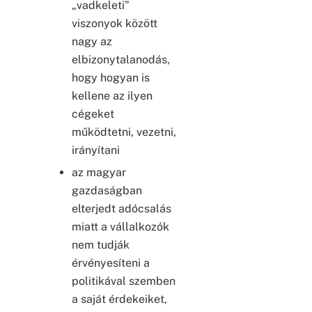
„vadkeleti”
viszonyok között
nagy az
elbizonytalanodás,
hogy hogyan is
kellene az ilyen
cégeket
működtetni, vezetni,
irányítani
az magyar
gazdaságban
elterjedt adócsalás
miatt a vállalkozók
nem tudják
érvényesíteni a
politikával szemben
a saját érdekeiket,