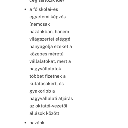
cég tartozik ide)
a főiskolai- és
egyetemi képzés
(nemcsak
hazánkban, hanem
világszerte) eléggé
hanyagolja ezeket a
közepes méretű
vállalatokat, mert a
nagyvállalatok
többet fizetnek a
kutatásokért, és
gyakoribb a
nagyvállalati átjárás
az oktatói-vezetői
állások között
hazánk