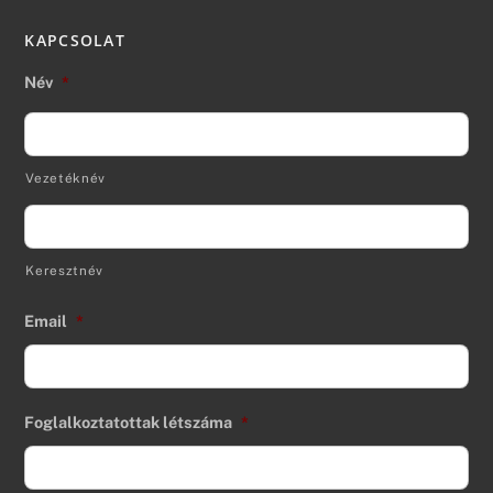
KAPCSOLAT
Név
*
Vezetéknév
Keresztnév
Email
*
Foglalkoztatottak létszáma
*