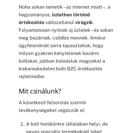
Noha sokan temetik – az internet miatt –, a
hagyományos,
üzletben történő
értékesítés
változatlanul
virágzik
.
Folyamatosan nyitnak új üzletek – és sokan
meg bezárnak, csődbe mennek. Amikor
ügyfeleinknél sorra tapasztaltuk, hogy
milyen gyakran kénytelenek bezárni
boltokat, jobban beleástuk magunkat a
kiskereskedelmi bolti B2C értékesítés
rejtelmeibe.
Mit csinálunk?
A következő felsorolás szerinti
tevékenységeket végezzük el:
A bolt hatókörére (általában helyi, de
egyes speciális termékeknél lehet