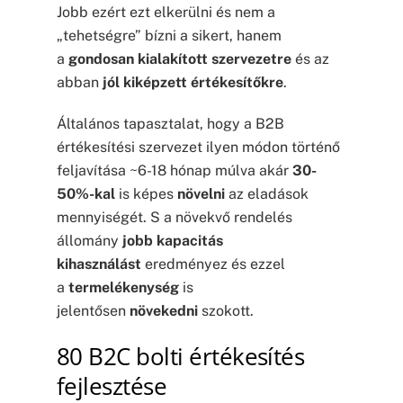
Jobb ezért ezt elkerülni és nem a
„tehetségre” bízni a sikert, hanem
a
gondosan kialakított szervezetre
és az
abban
jól kiképzett értékesítőkre
.
Általános tapasztalat, hogy a B2B
értékesítési szervezet ilyen módon történő
feljavítása ~6-18 hónap múlva akár
30-
50%-kal
is képes
növelni
az eladások
mennyiségét. S a növekvő rendelés
állomány
jobb kapacitás
kihasználást
eredményez és ezzel
a
termelékenység
is
jelentősen
növekedni
szokott.
80 B2C bolti értékesítés
fejlesztése