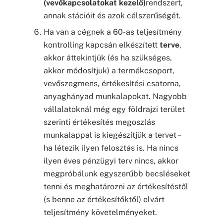
(vevőkapcsolatokat kezelő)
rendszert,
annak stációit és azok célszerűségét.
Ha van a cégnek a 60-as teljesítmény
kontrolling kapcsán elkészített
terve
,
akkor áttekintjük (és ha szükséges,
akkor módosítjuk) a termékcsoport,
vevőszegmens, értékesítési csatorna,
anyaghányad munkalapokat. Nagyobb
vállalatoknál még egy földrajzi terület
szerinti értékesítés megoszlás
munkalappal is kiegészítjük a tervet –
ha létezik ilyen felosztás is. Ha nincs
ilyen éves pénzügyi terv nincs, akkor
megpróbálunk egyszerűbb becsléseket
tenni és meghatározni az értékesítéstől
(s benne az értékesítőktől) elvárt
teljesítmény követelményeket.