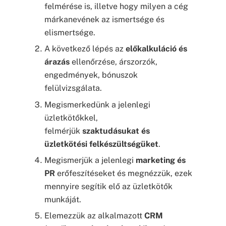
felmérése is, illetve hogy milyen a cég
márkanevének az ismertsége és
elismertsége.
A következő lépés az
előkalkuláció és
árazás
ellenőrzése, árszorzók,
engedmények, bónuszok
felülvizsgálata.
Megismerkedünk a jelenlegi
üzletkötőkkel,
felmérjük
szaktudásukat és
üzletkötési felkészültségüket
.
Megismerjük a jelenlegi
marketing és
PR
erőfeszítéseket és megnézzük, ezek
mennyire segítik elő az üzletkötők
munkáját.
Elemezzük az alkalmazott
CRM