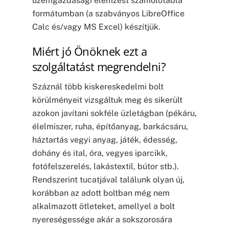
üzemgazdasági elemzést számolótábla
formátumban (a szabványos LibreOffice
Calc és/vagy MS Excel) készítjük.
Miért jó Önöknek ezt a
szolgáltatást megrendelni?
Száznál több kiskereskedelmi bolt
körülményeit vizsgáltuk meg és sikerült
azokon javítani sokféle üzletágban (pékáru,
élelmiszer, ruha, építőanyag, barkácsáru,
háztartás vegyi anyag, játék, édesség,
dohány és ital, óra, vegyes iparcikk,
fotófelszerelés, lakástextil, bútor stb.).
Rendszerint tucatjával találunk olyan új,
korábban az adott boltban még nem
alkalmazott ötleteket, amellyel a bolt
nyereségessége akár a sokszorosára