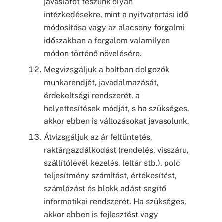
javaslatot teszünk olyan
intézkedésekre, mint a nyitvatartási idő
módosítása vagy az alacsony forgalmi
időszakban a forgalom valamilyen
módon történő növelésére.
Megvizsgáljuk a boltban dolgozók
munkarendjét, javadalmazását,
érdekeltségi rendszerét, a
helyettesítések módját, s ha szükséges,
akkor ebben is változásokat javasolunk.
Átvizsgáljuk az ár feltüntetés,
raktárgazdálkodást (rendelés, visszáru,
szállítólevél kezelés, leltár stb.), polc
teljesítmény számítást, értékesítést,
számlázást és blokk adást segítő
informatikai rendszerét. Ha szükséges,
akkor ebben is fejlesztést vagy