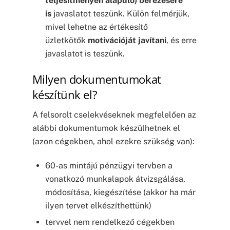
teljesítményen alapuló) bérezésére
is
javaslatot teszünk. Külön felmérjük,
mivel lehetne az értékesítő
üzletkötők
motivációját javítani
, és erre
javaslatot is teszünk.
Milyen dokumentumokat
készítünk el?
A felsorolt cselekvéseknek megfelelően az
alábbi dokumentumok készülhetnek el
(azon cégekben, ahol ezekre szükség van):
60-as mintájú pénzügyi tervben a
vonatkozó munkalapok átvizsgálása,
módosítása, kiegészítése (akkor ha már
ilyen tervet elkészíthettünk)
tervvel nem rendelkező cégekben