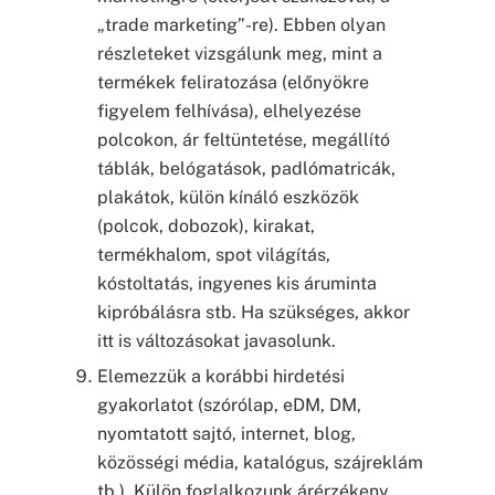
„trade marketing”-re). Ebben olyan
részleteket vizsgálunk meg, mint a
termékek feliratozása (előnyökre
figyelem felhívása), elhelyezése
polcokon, ár feltüntetése, megállító
táblák, belógatások, padlómatricák,
plakátok, külön kínáló eszközök
(polcok, dobozok), kirakat,
termékhalom, spot világítás,
kóstoltatás, ingyenes kis áruminta
kipróbálásra stb. Ha szükséges, akkor
itt is változásokat javasolunk.
Elemezzük a korábbi hirdetési
gyakorlatot (szórólap, eDM, DM,
nyomtatott sajtó, internet, blog,
közösségi média, katalógus, szájreklám
tb.). Külön foglalkozunk árérzékeny