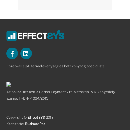
Középvállalati termelékenység és hatékonyság specialista
Az online fizetést a Barion Payment Zrt. biztosítja, MNB engedély
száma: H-EN-I-1064/2013
Copyright ©
EffectSYS
2018.
Készítette:
BusinessPro