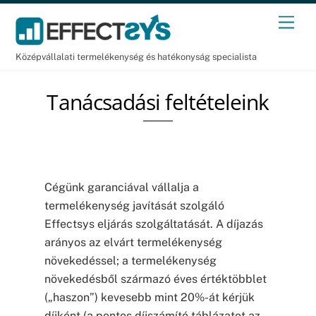
Skip
Men
to
content
Középvállalati termelékenység és hatékonyság specialista
Tanácsadási feltételeink
Cégünk garanciával vállalja a
termelékenység javítását szolgáló
Effectsys eljárás szolgáltatását. A díjazás
arányos az elvárt termelékenység
növekedéssel; a termelékenység
növekedésből származó éves értéktöbblet
(„haszon”) kevesebb mint 20%-át kérjük
díjként (a pontos díjszámító táblázatot az