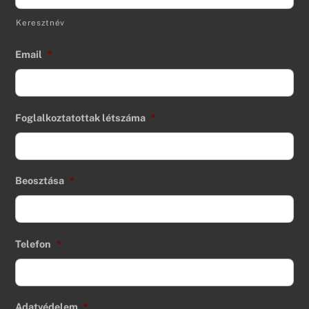
Keresztnév
Email
*
Foglalkoztatottak létszáma
*
Beosztása
*
Telefon
*
Adatvédelem
*