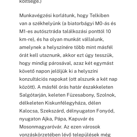
költsége.)
Munkavégzési korlátunk, hogy Telkiben
van a székhelyünk (a biatorbágyi M0-ás és
M1-es autósztráda találkozási ponttól 10
km-re), és ha olyan munkát vállalunk,
amelynek a helyszínére több mint másfél
órát kell utaznunk, akkor ezt úgy tesszük,
hogy mindig párosával, azaz két egymást
követő napon jelöljük ki a helyszíni
konzultációs napokat (ott alszunk a két nap
között). A másfél órás határ északkeleten
Salgótarján, keleten Füzesabony, Szolnok,
délkeleten Kiskunfélegyháza, délen
Kalocsa, Szekszárd, délnyugaton Fonyód,
nyugaton Ajka, Pápa, Kapuvár és
Mosonmagyaróvár. Az ezen városok
vonzáskörzetében lévő települések még