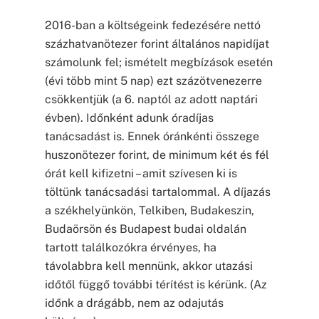
2016-ban a költségeink fedezésére nettó
százhatvanötezer forint általános napidíjat
számolunk fel; ismételt megbízások esetén
(évi több mint 5 nap) ezt százötvenezerre
csökkentjük (a 6. naptól az adott naptári
évben). Időnként adunk óradíjas
tanácsadást is. Ennek óránkénti összege
huszonötezer forint, de minimum két és fél
órát kell kifizetni – amit szívesen ki is
töltünk tanácsadási tartalommal. A díjazás
a székhelyünkön, Telkiben, Budakeszin,
Budaörsön és Budapest budai oldalán
tartott találkozókra érvényes, ha
távolabbra kell mennünk, akkor utazási
időtől függő további térítést is kérünk. (Az
időnk a drágább, nem az odajutás