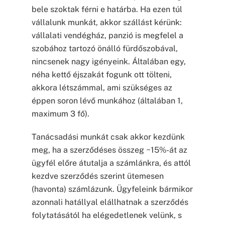
bele szoktak férni e határba. Ha ezen túl
vállalunk munkát, akkor szállást kérünk:
vállalati vendégház, panzió is megfelel a
szobához tartozó önálló fürdőszobával,
nincsenek nagy igényeink. Általában egy,
néha kettő éjszakát fogunk ott tölteni,
akkora létszámmal, ami szükséges az
éppen soron lévő munkához (általában 1,
maximum 3 fő).
Tanácsadási munkát csak akkor kezdünk
meg, ha a szerződéses összeg ~15%-át az
ügyfél előre átutalja a számlánkra, és attól
kezdve szerződés szerint ütemesen
(havonta) számlázunk. Ügyfeleink bármikor
azonnali hatállyal elállhatnak a szerződés
folytatásától ha elégedetlenek velünk, s