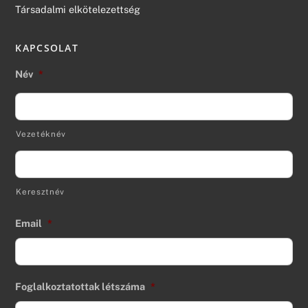
Társadalmi elkötelezettség
KAPCSOLAT
Név
*
Vezetéknév
Keresztnév
Email
*
Foglalkoztatottak létszáma
*