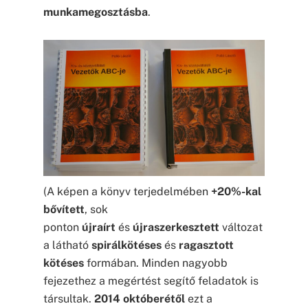
munkamegosztásba
.
(A képen a könyv terjedelmében
+20%-kal
bővített
, sok
ponton
újraírt
és
újraszerkesztett
változat
a látható
spirálkötéses
és
ragasztott
kötéses
formában. Minden nagyobb
fejezethez a megértést segítő feladatok is
társultak.
2014 októberétől
ezt a