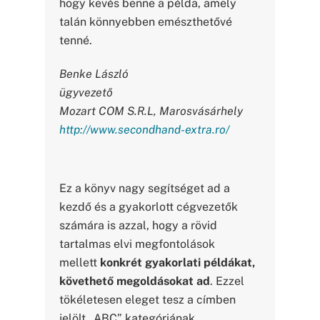
hogy kevés benne a példa, amely
talán könnyebben emészthetővé
tenné.
Benke László
ügyvezető
Mozart COM S.R.L, Marosvásárhely
http://www.secondhand-extra.ro/
Ez a könyv nagy segítséget ad a
kezdő és a gyakorlott cégvezetők
számára is azzal, hogy a rövid
tartalmas elvi megfontolások
mellett
konkrét gyakorlati példákat,
követhető megoldásokat ad
. Ezzel
tökéletesen eleget tesz a címben
jelölt „ABC” kategóriának.