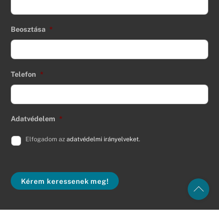
Beosztása
*
Telefon
*
Adatvédelem
*
Elfogadom az
adatvédelmi irányelveket
.
Kérem keressenek meg!
Back
To
Top