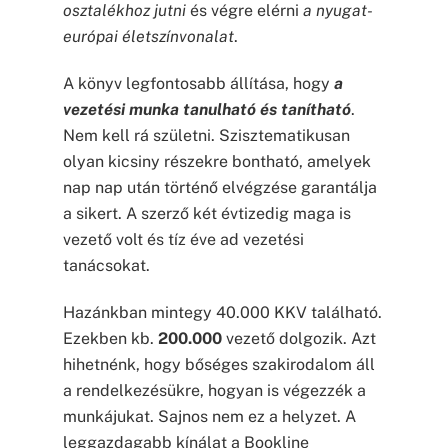
osztalékhoz jutni
és végre elérni
a nyugat-
európai életszínvonalat
.
A könyv legfontosabb állítása, hogy
a
vezetési munka tanulható és tanítható
.
Nem kell rá születni. Szisztematikusan
olyan kicsiny részekre bontható, amelyek
nap nap után történő elvégzése garantálja
a sikert. A szerző két évtizedig maga is
vezető volt és tíz éve ad vezetési
tanácsokat.
Hazánkban mintegy 40.000 KKV található.
Ezekben kb.
200.000
vezető dolgozik. Azt
hihetnénk, hogy bőséges szakirodalom áll
a rendelkezésükre, hogyan is végezzék a
munkájukat. Sajnos nem ez a helyzet. A
leggazdagabb kínálat a Bookline