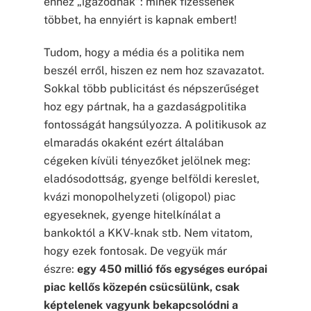
ehhez „igazodnak”: minek fizessenek
többet, ha ennyiért is kapnak embert!
Tudom, hogy a média és a politika nem
beszél erről, hiszen ez nem hoz szavazatot.
Sokkal több publicitást és népszerűséget
hoz egy pártnak, ha a gazdaságpolitika
fontosságát hangsúlyozza. A politikusok az
elmaradás okaként ezért általában
cégeken kívüli tényezőket jelölnek meg:
eladósodottság, gyenge belföldi kereslet,
kvázi monopolhelyzeti (oligopol) piac
egyeseknek, gyenge hitelkínálat a
bankoktól a KKV-knak stb. Nem vitatom,
hogy ezek fontosak. De vegyük már
észre:
egy 450 millió fős egységes európai
piac kellős közepén csücsülünk, csak
képtelenek vagyunk bekapcsolódni a