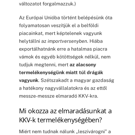
változatot forgalmazzuk.)
Az Európai Unióba történt belépésünk óta
folyamatosan veszítjük el a belföldi
piacainkat, mert képtelenek vagyunk
helytállni az
importversenyben
. Hiába
exportálhatnánk erre a hatalmas piacra
vámok és egyéb kötöttségek nélkül, nem
tudjuk megtenni, mert
az alacsony
termelékenységünk miatt túl drágák
vagyunk
. Szétszakadt a magyar gazdaság
a hatékony nagyvállalatokra és az ettől
messze-messze elmaradó KKV-kra.
Mi okozza az elmaradásunkat a
KKV-k termelékenységében?
Miért nem tudnak nálunk „leszivárogni” a