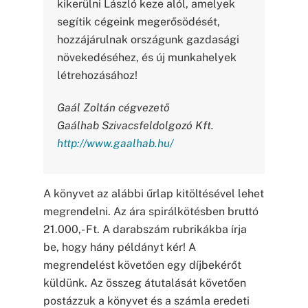
kikerülni László keze alól, amelyek
segítik cégeink megerősödését,
hozzájárulnak országunk gazdasági
növekedéséhez, és új munkahelyek
létrehozásához!
Gaál Zoltán cégvezető
Gaálhab Szivacsfeldolgozó Kft.
http://www.gaalhab.hu/
A könyvet az alábbi űrlap kitöltésével lehet
megrendelni. Az ára spirálkötésben bruttó
21.000,- Ft. A darabszám rubrikákba írja
be, hogy hány példányt kér! A
megrendelést követően egy díjbekérőt
küldünk. Az összeg átutalását követően
postázzuk a könyvet és a számla eredeti