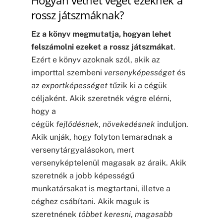
Hogyan vethet véget ezeknek a
rossz játszmáknak?
Ez a könyv megmutatja, hogyan lehet
felszámolni ezeket a rossz játszmákat
.
Ezért e könyv azoknak szól, akik az
importtal szembeni
versenyképességet
és
az
exportképességet
tűzik ki a cégük
céljaként. Akik szeretnék végre elérni,
hogy a
cégük
fejlődésnek
,
növekedésnek
induljon.
Akik unják, hogy folyton lemaradnak a
versenytárgyalásokon, mert
versenyképtelenül magasak az áraik. Akik
szeretnék a jobb képességű
munkatársakat is megtartani, illetve a
céghez csábítani. Akik maguk is
szeretnének
többet keresni
,
magasabb