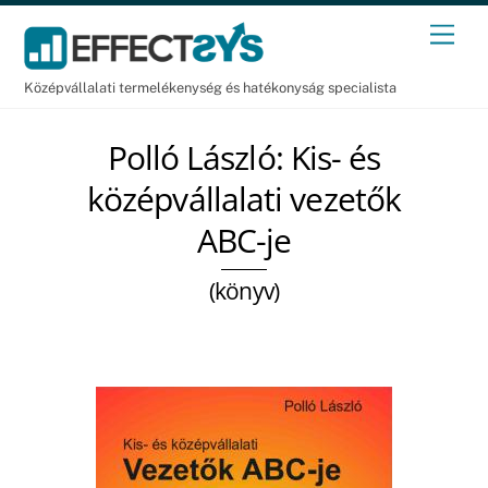
Skip
Men
to
content
Középvállalati termelékenység és hatékonyság specialista
Polló László: Kis- és
középvállalati vezetők
ABC-je
(könyv)