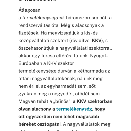
Átlagosan
a
termelékenységünk
háromszorosra nőtt a
rendszerváltás óta. Mégis alacsonyak a
fizetések. Ha megvizsgáljuk a kis- és
középvállalati szektort (rövidítve:
KKV
), s
összehasonlítjuk a nagyvállalati szektorral,
akkor egy furcsa eltérést látunk. Nyugat-
Európában a KKV szektor
termelékenysége durván a kétharmada az
ottani nagyvállalatokénak; nálunk meg
nem éri el az egyharmadát sem, sőt
gyakran még a negyedét, ötödét sem.
Megvan tehát a „bűnös”:
a KKV szektorban
olyan alacsony a
termelékenység
, hogy
ott egyszerűen nem lehet magasabb
béreket osztogatni
. A nagyvállalatok meg