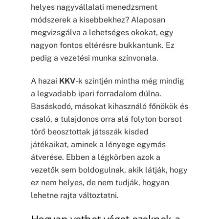
helyes nagyvállalati menedzsment
módszerek a kisebbekhez? Alaposan
megvizsgálva a lehetséges okokat, egy
nagyon fontos eltérésre bukkantunk. Ez
pedig a vezetési munka színvonala.
A hazai
KKV
-k szintjén mintha még mindig
a legvadabb ipari forradalom dúlna.
Basáskodó, másokat kihasználó főnökök és
csaló, a tulajdonos orra alá folyton borsot
törő beosztottak játsszák kisded
játékaikat, aminek a lényege egymás
átverése. Ebben a légkörben azok a
vezetők sem boldogulnak, akik látják, hogy
ez nem helyes, de nem tudják, hogyan
lehetne rajta változtatni.