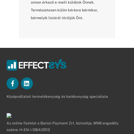
onnan érkező e-mailt küldünk Önnek.
Természetesen külön kérésre bármikor,
bármelyik listáról töröljük Önt.
Középvállalati termelékenység és hatékonyság specialista
Az online fizetést a Barion Payment Zrt. biztosítja, MNB engedély
száma: H-EN-I-1064/2013