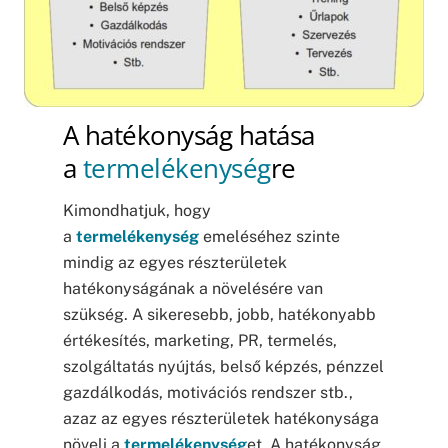
A hatékonyság hatása
a
termelékenység
re
Kimondhatjuk, hogy
a
termelékenység
emeléséhez szinte
mindig az egyes részterületek
hatékonyságának a növelésére van
szükség. A sikeresebb, jobb, hatékonyabb
értékesítés, marketing, PR, termelés,
szolgáltatás nyújtás, belső képzés, pénzzel
gazdálkodás, motivációs rendszer stb.,
azaz az egyes részterületek hatékonysága
növeli a
termelékenység
et. A hatékonyság