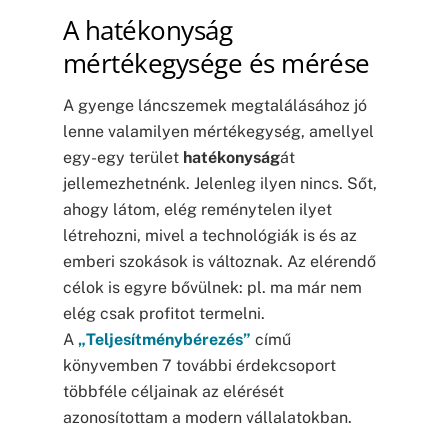
A hatékonyság
mértékegysége és mérése
A gyenge láncszemek megtalálásához jó
lenne valamilyen mértékegység, amellyel
egy-egy terület
hatékonyság
át
jellemezhetnénk. Jelenleg ilyen nincs. Sőt,
ahogy látom, elég reménytelen ilyet
létrehozni, mivel a technológiák is és az
emberi szokások is változnak. Az elérendő
célok is egyre bővülnek: pl. ma már nem
elég csak profitot termelni.
A
„Teljesítménybérezés”
című
könyvemben 7 további érdekcsoport
többféle céljainak az elérését
azonosítottam a modern vállalatokban.