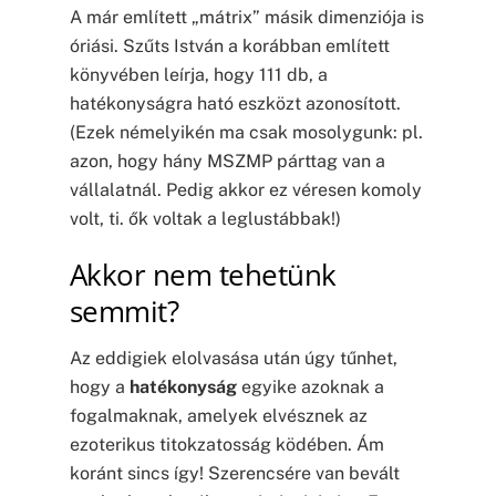
A már említett „mátrix” másik dimenziója is
óriási. Szűts István a korábban említett
könyvében leírja, hogy 111 db, a
hatékonyságra ható eszközt azonosított.
(Ezek némelyikén ma csak mosolygunk: pl.
azon, hogy hány MSZMP párttag van a
vállalatnál. Pedig akkor ez véresen komoly
volt, ti. ők voltak a leglustábbak!)
Akkor nem tehetünk
semmit?
Az eddigiek elolvasása után úgy tűnhet,
hogy a
hatékonyság
egyike azoknak a
fogalmaknak, amelyek elvésznek az
ezoterikus titokzatosság ködében. Ám
koránt sincs így! Szerencsére van bevált