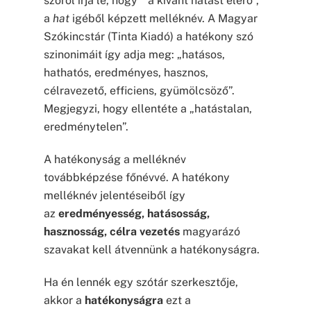
szóról írja le, hogy ” a kívánt hatást elérő”,
a
hat
igéből képzett melléknév. A Magyar
Szókincstár (Tinta Kiadó) a hatékony szó
szinonimáit így adja meg: „hatásos,
hathatós, eredményes, hasznos,
célravezető, efficiens, gyümölcsöző”.
Megjegyzi, hogy ellentéte a „hatástalan,
eredménytelen”.
A hatékonyság a melléknév
továbbképzése főnévvé. A hatékony
melléknév jelentéseiből így
az
eredményesség, hatásosság,
hasznosság, célra vezetés
magyarázó
szavakat kell átvennünk a hatékonyságra.
Ha én lennék egy szótár szerkesztője,
akkor a
hatékonyságra
ezt a