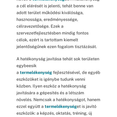
a cél elérését is jelenti, tehát benne van
adott terület működési kiválósága,
hasznossága, eredményessége,
célravezetősége. Ezek a
szervezetfejlesztésben mindig fontos
célok, ezért is tartottam kiemelt
jelentőségűnek ezen fogalom tisztázását.
A hatékonyság javítása tehát sok területen
egybeesik
a
termelékenység
fejlesztésével, de egyéb
eszközöket is igénybe tudunk venni
közben. Ilyen eszköz a hatékonyság
javítására a gépesítés és a létszám
növelés. Nemcsak a hatékonyságot, hanem
ezzel együtt a
termelékenység
et is javító
eszközök: a képzés, oktatás, tréning, új