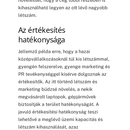
növeléssel, hogy a cég többi részében is
kihasználható legyen az ott lévő nagyobb
létszám.
Az értékesítés
hatékonysága
Jellemző példa erre, hogy a hazai
középvállalkozásoknál túl kis létszámmal,
gyengén felszerelve, gyenge marketing és
PR tevékenységgel kísérve dolgoznak az
értékesítők. Az itt történő létszám és
marketing büdzsé növelés, a nekik
megvásárolt laptopok, gépjárművek
biztosítják a terület hatékonyságát. A
javuló értékesítési hatékonyság teszi
lehetővé a meglévő üzemi kapacitás és
létszám kihasználását, azaz