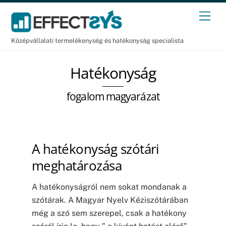
Skip
Men
to
content
Középvállalati termelékenység és hatékonyság specialista
Hatékonyság
fogalom magyarázat
A hatékonyság szótári
meghatározása
A hatékonyságról nem sokat mondanak a
szótárak. A Magyar Nyelv Kéziszótárában
még a szó sem szerepel, csak a hatékony