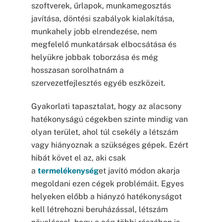
szoftverek, űrlapok, munkamegosztás
javítása, döntési szabályok kialakítása,
munkahely jobb elrendezése, nem
megfelelő munkatársak elbocsátása és
helyükre jobbak toborzása és még
hosszasan sorolhatnám a
szervezetfejlesztés egyéb eszközeit.
Gyakorlati tapasztalat, hogy az alacsony
hatékonyságú cégekben szinte mindig van
olyan terület, ahol túl csekély a létszám
vagy hiányoznak a szükséges gépek. Ezért
hibát követ el az, aki csak
a
termelékenység
et javító módon akarja
megoldani ezen cégek problémáit. Egyes
helyeken előbb a hiányzó hatékonyságot
kell létrehozni beruházással, létszám