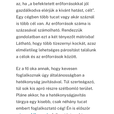
az, ha „a befektetett erőforrásokkal jól
gazdálkodva elérjük a kívánt hatást, célt”.
Egy cégben több tucat vagy akár száznál
is több cél van. Az erőforrások száma is
százasával számolható. Rendezzük
gondolatban ezt a két tényezőt mátrixba!
Látható, hogy több tízezernyi kockát, azaz
elméletileg lehetséges párosítást találunk
a célok és az erőforrások között.
Ez a fő oka annak, hogy kevesen
foglalkoznak úgy általánosságban a
hatékonyság javításával. Túl szerteágazó,
túl sok kis apró részre szétbomló terület.
Pláne akkor, ha a hatékonyságjavítás
tárgya egy kisebb, csak néhány tucat
embert foglalkoztató cég! Én is először