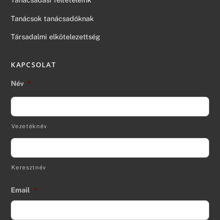
Tanácsok tanácsadóknak
Társadalmi elkötelezettség
KAPCSOLAT
Név
*
Vezetéknév
Keresztnév
Email
*