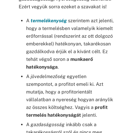
Ezért vegyük sorra ezeket a szavakat is!
A
termelékenység
szerintem azt jelenti,
hogy a termelésben valamelyik kiemelt
erőforrással (rendszerint az ott dolgozó
emberekkel) hatékonyan, takarékosan
gazdálkodva érjük el a kívánt célt. Ez
tehát végső soron a
munkaerő
hatékonysága
.
A
jövedelmezőség
egyetlen
szempontot, a profitot emeli ki. Azt
mutatja, hogy a profitorientált
vállalatban a nyereség hogyan aránylik
az összes költséghez. Vagyis a
profit
termelés hatékonyságát
jelenti.
A
gazdaságosság
inkább csak a
takarékosságról szól és nincs meg