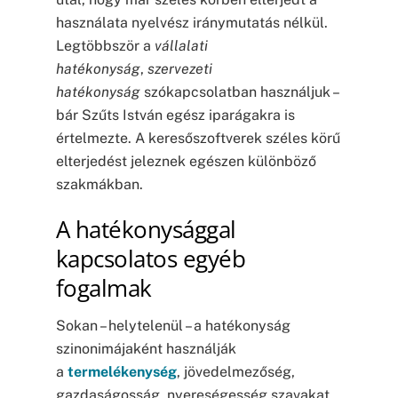
használata nyelvész iránymutatás nélkül.
Legtöbbször a
vállalati
hatékonyság
,
szervezeti
hatékonyság
szókapcsolatban használjuk –
bár Szűts István egész iparágakra is
értelmezte. A keresőszoftverek széles körű
elterjedést jeleznek egészen különböző
szakmákban.
A hatékonysággal
kapcsolatos egyéb
fogalmak
Sokan – helytelenül – a hatékonyság
szinonimájaként használják
a
termelékenység
, jövedelmezőség,
gazdaságosság, nyereségesség szavakat.