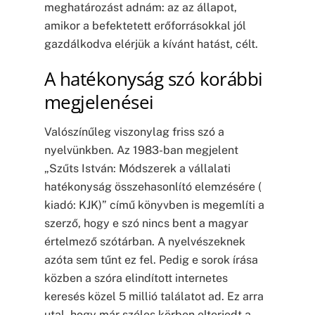
meghatározást adnám: az az állapot,
amikor a befektetett erőforrásokkal jól
gazdálkodva elérjük a kívánt hatást, célt.
A hatékonyság szó korábbi
megjelenései
Valószínűleg viszonylag friss szó a
nyelvünkben. Az 1983-ban megjelent
„Szűts István: Módszerek a vállalati
hatékonyság összehasonlító elemzésére (
kiadó: KJK)” című könyvben is megemlíti a
szerző, hogy e szó nincs bent a magyar
értelmező szótárban. A nyelvészeknek
azóta sem tűnt ez fel. Pedig e sorok írása
közben a szóra elindított internetes
keresés közel 5 millió találatot ad. Ez arra
utal, hogy már széles körben elterjedt a