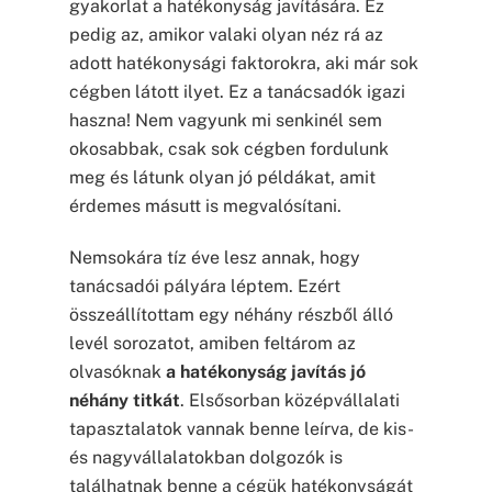
gyakorlat a hatékonyság javítására. Ez
pedig az, amikor valaki olyan néz rá az
adott hatékonysági faktorokra, aki már sok
cégben látott ilyet. Ez a tanácsadók igazi
haszna! Nem vagyunk mi senkinél sem
okosabbak, csak sok cégben fordulunk
meg és látunk olyan jó példákat, amit
érdemes másutt is megvalósítani.
Nemsokára tíz éve lesz annak, hogy
tanácsadói pályára léptem. Ezért
összeállítottam egy néhány részből álló
levél sorozatot, amiben feltárom az
olvasóknak
a hatékonyság javítás jó
néhány titkát
. Elsősorban középvállalati
tapasztalatok vannak benne leírva, de kis-
és nagyvállalatokban dolgozók is
találhatnak benne a cégük hatékonyságát