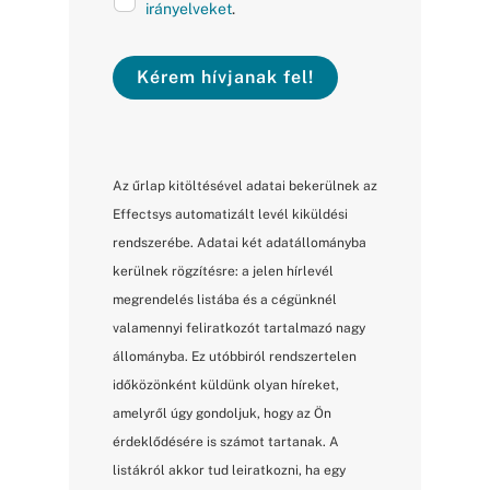
irányelveket
.
Kérem hívjanak fel!
Az űrlap kitöltésével adatai bekerülnek az
Effectsys automatizált levél kiküldési
rendszerébe. Adatai két adatállományba
kerülnek rögzítésre: a jelen hírlevél
megrendelés listába és a cégünknél
valamennyi feliratkozót tartalmazó nagy
állományba. Ez utóbbiról rendszertelen
időközönként küldünk olyan híreket,
amelyről úgy gondoljuk, hogy az Ön
érdeklődésére is számot tartanak. A
listákról akkor tud leiratkozni, ha egy