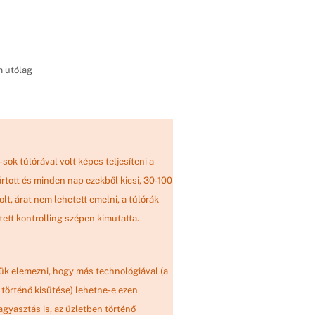
m utólag
ok túlórával volt képes teljesíteni a
tott és minden nap ezekből kicsi, 30-100
lt, árat nem lehetett emelni, a túlórák
tett kontrolling szépen kimutatta.
ük elemezni, hogy más technológiával (a
történő kisütése) lehetne-e ezen
gyasztás is, az üzletben történő