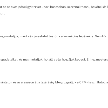
ást és az éves pénzügyi tervet – havi bontásban, szezonalitással, bevételi 
tni.
megmutatjuk, miért – és javaslatot teszünk a korrekciós lépésekre. Nem köny
egadataikat, és megmutatjuk, hol áll a cég hozzájuk képest. Ehhez mestersé
ajánlaton és az árazáson át a lezárásig. Megvizsgáljuk a CRM-használatot, a