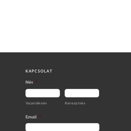
KAPCSOLAT
Név
*
Vezetéknév
Keresztnév
Email
*