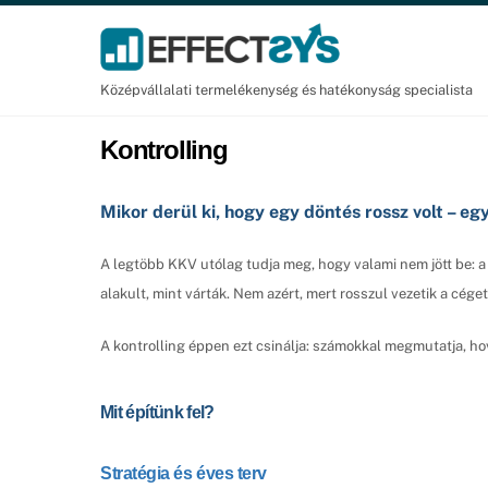
Skip
to
content
Középvállalati termelékenység és hatékonyság specialista
Kontrolling
Mikor derül ki, hogy egy döntés rossz volt – e
A legtöbb KKV utólag tudja meg, hogy valami nem jött be: 
alakult, mint várták. Nem azért, mert rosszul vezetik a cége
A kontrolling éppen ezt csinálja: számokkal megmutatja, hová
Mit építünk fel?
Stratégia és éves terv