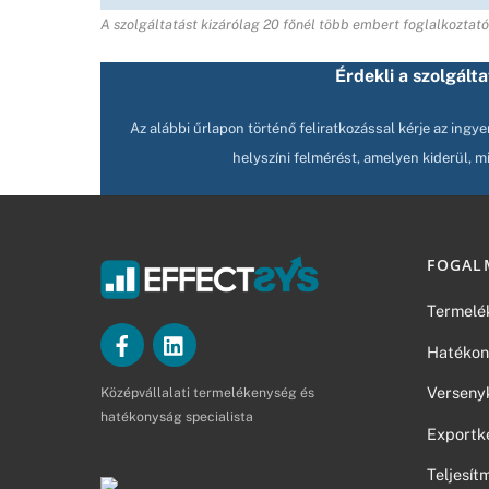
A szolgáltatást kizárólag 20 főnél több embert foglalkoztató
Érdekli a szolgált
Az alábbi űrlapon történő feliratkozással kérje az ingy
helyszíni felmérést, amelyen kiderül, m
FOGAL
Termelé
Hatékon
Verseny
Középvállalati termelékenység és
hatékonyság specialista
Exportk
Teljesí