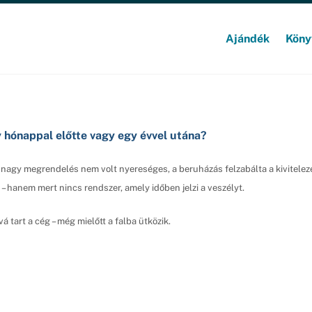
Ajándék
Köny
gy hónappal előtte vagy egy évvel utána?
a nagy megrendelés nem volt nyereséges, a beruházás felzabálta a kivitele
t – hanem mert nincs rendszer, amely időben jelzi a veszélyt.
 tart a cég – még mielőtt a falba ütközik.