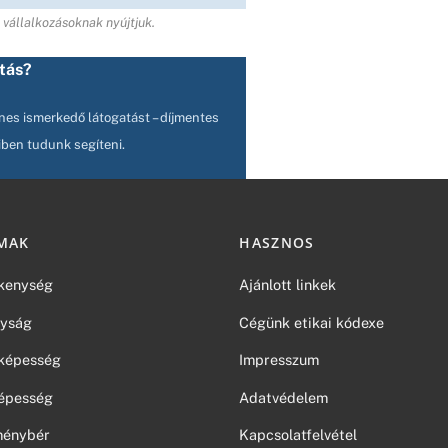
 vállalkozásoknak nyújtjuk.
atás?
enes ismerkedő látogatást – díjmentes
iben tudunk segíteni.
MAK
HASZNOS
kenység
Ajánlott linkek
yság
Cégünk etikai kódexe
képesség
Impresszum
épesség
Adatvédelem
tménybér
Kapcsolatfelvétel