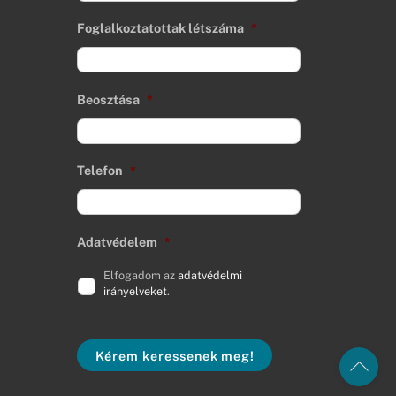
Foglalkoztatottak létszáma
*
Beosztása
*
Telefon
*
Adatvédelem
*
Elfogadom az
adatvédelmi
irányelveket
.
Kérem keressenek meg!
Back
To
Top