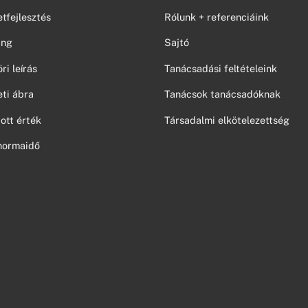
tfejlesztés
Rólunk + referenciáink
ing
Sajtó
i leírás
Tanácsadási feltételeink
ti ábra
Tanácsok tanácsadóknak
ott érték
Társadalmi elkötelezettség
normaidő