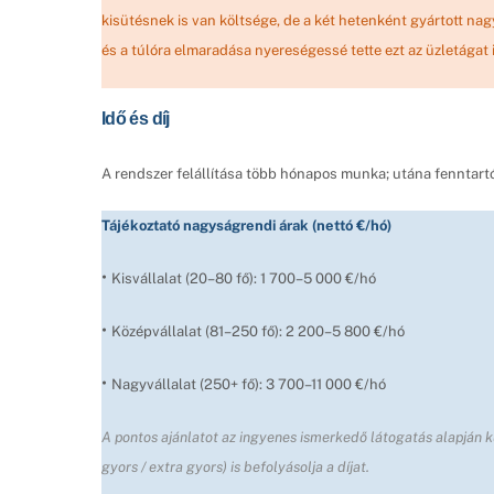
kisütésnek is van költsége, de a két hetenként gyártott na
és a túlóra elmaradása nyereségessé tette ezt az üzletágat i
Idő és díj
A rendszer felállítása több hónapos munka; utána fenntartó
Tájékoztató nagyságrendi árak (nettó €/hó)
•
Kisvállalat (20–80 fő): 1 700–5 000 €/hó
•
Középvállalat (81–250 fő): 2 200–5 800 €/hó
•
Nagyvállalat (250+ fő): 3 700–11 000 €/hó
A pontos ajánlatot az ingyenes ismerkedő látogatás alapján k
gyors / extra gyors) is befolyásolja a díjat.