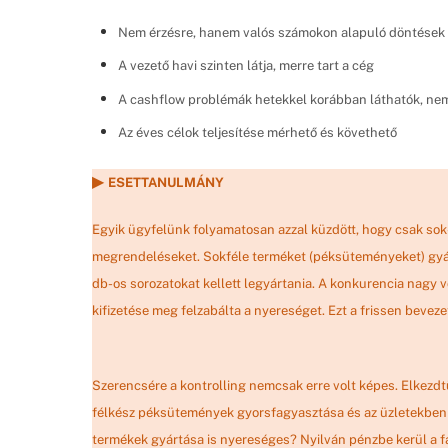
Nem érzésre, hanem valós számokon alapuló döntések
A vezető havi szinten látja, merre tart a cég
A cashflow problémák hetekkel korábban láthatók, ne
Az éves célok teljesítése mérhető és követhető
▶
ESETTANULMÁNY
Egyik ügyfelünk folyamatosan azzal küzdött, hogy csak sok-s
megrendeléseket. Sokféle terméket (péksüteményeket) gyár
db-os sorozatokat kellett legyártania. A konkurencia nagy vo
kifizetése meg felzabálta a nyereséget. Ezt a frissen beveze
Szerencsére a kontrolling nemcsak erre volt képes. Elkezdt
félkész péksütemények gyorsfagyasztása és az üzletekben 
termékek gyártása is nyereséges? Nyilván pénzbe kerül a fa