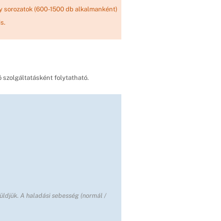
gy sorozatok (600-1500 db alkalmanként)
s.
 szolgáltatásként folytatható.
üldjük. A haladási sebesség (normál /