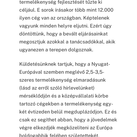
termelékenység fejlesztését tűzte ki
céljául. E sorok írásakor több mint 12.000
ilyen cég van az országban. Képtelenek
vagyunk minden helyre eljutni. Ezért úgy
döntöttünk, hogy a bevált eljárásainkat
megosztjuk azokkal a tanácsadókkal, akik
ugyanezen a terepen dolgoznak.
Küldetésünknek tartjuk, hogy a Nyugat-
Európával szemben meglévő 2,5-3,5-
szeres termelékenység elmaradásunk
(lásd az erről szóló hírlevelünket)
mérséklődjön és a középvállalati körbe
tartozó cégekben a termelékenység egy-
két évtizeden belül megduplázódjon. Ez és
csak ez segíthet abban, hogy a jövedelmek
végre elkezdjék megközelíteni az Európa
boldogabbik felében születettekét.