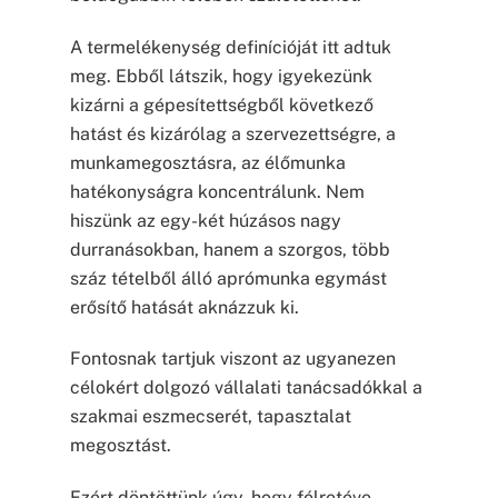
A termelékenység definícióját itt adtuk
meg. Ebből látszik, hogy igyekezünk
kizárni a gépesítettségből következő
hatást és kizárólag a szervezettségre, a
munkamegosztásra, az élőmunka
hatékonyságra koncentrálunk. Nem
hiszünk az egy-két húzásos nagy
durranásokban, hanem a szorgos, több
száz tételből álló aprómunka egymást
erősítő hatását aknázzuk ki.
Fontosnak tartjuk viszont az ugyanezen
célokért dolgozó vállalati tanácsadókkal a
szakmai eszmecserét, tapasztalat
megosztást.
Ezért döntöttünk úgy, hogy félretéve