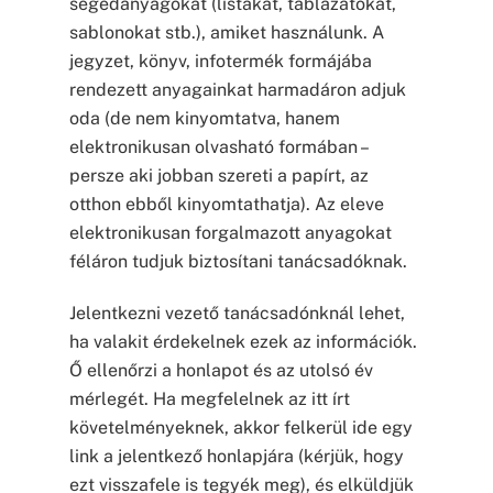
segédanyagokat (listákat, táblázatokat,
sablonokat stb.), amiket használunk. A
jegyzet, könyv, infotermék formájába
rendezett anyagainkat harmadáron adjuk
oda (de nem kinyomtatva, hanem
elektronikusan olvasható formában –
persze aki jobban szereti a papírt, az
otthon ebből kinyomtathatja). Az eleve
elektronikusan forgalmazott anyagokat
féláron tudjuk biztosítani tanácsadóknak.
Jelentkezni vezető tanácsadónknál lehet,
ha valakit érdekelnek ezek az információk.
Ő ellenőrzi a honlapot és az utolsó év
mérlegét. Ha megfelelnek az itt írt
követelményeknek, akkor felkerül ide egy
link a jelentkező honlapjára (kérjük, hogy
ezt visszafele is tegyék meg), és elküldjük