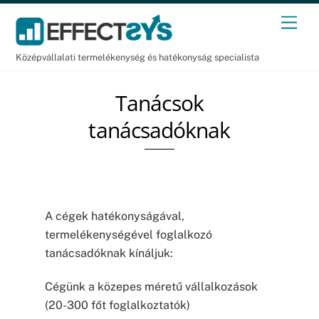
Skip
Men
to
content
Középvállalati termelékenység és hatékonyság specialista
Tanácsok
tanácsadóknak
A cégek hatékonyságával,
termelékenységével foglalkozó
tanácsadóknak kínáljuk:
Cégünk a közepes méretű vállalkozások
(20-300 főt foglalkoztatók)