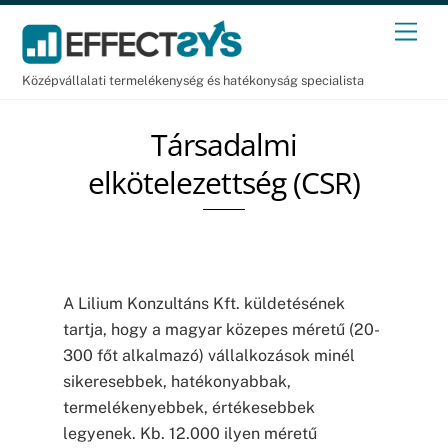
Skip
Men
to
content
Középvállalati termelékenység és hatékonyság specialista
Társadalmi
elkötelezettség (CSR)
A Lilium Konzultáns Kft. küldetésének
tartja, hogy a magyar közepes méretű (20-
300 főt alkalmazó) vállalkozások minél
sikeresebbek, hatékonyabbak,
termelékenyebbek, értékesebbek
legyenek. Kb. 12.000 ilyen méretű