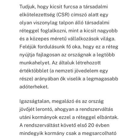
Tudjuk, hogy kicsit furcsa a társadalmi
elkötelezettség (CSR) címszó alatt egy
olyan viszonylag talpon álló társadalmi
réteggel foglalkozni, mint a kicsit nagyobb
és a közepes méretű vállalkozások világa.
Feléjük fordulásunk fő oka, hogy ez a réteg
nyújtja fajlagosan az országnak a legtöbb
munkahelyet. Az általuk létrehozott
értéktöbblet (a nemzeti jövedelem egy
része) arányában ők viselik a legmagasabb
adóterheket.
Igazságtalan, megalázó és az ország
jövőjét lerontó, ahogyan a rendszerváltás
utáni kormányok ezzel a réteggel elbántak.
A rendszerváltást követő első 20 évben
mindegyik kormány csak a megsarcolható