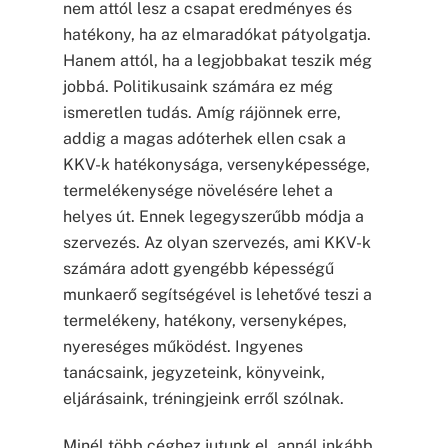
nem attól lesz a csapat eredményes és
hatékony, ha az elmaradókat pátyolgatja.
Hanem attól, ha a legjobbakat teszik még
jobbá. Politikusaink számára ez még
ismeretlen tudás. Amíg rájönnek erre,
addig a magas adóterhek ellen csak a
KKV-k hatékonysága, versenyképessége,
termelékenysége növelésére lehet a
helyes út. Ennek legegyszerűbb módja a
szervezés. Az olyan szervezés, ami KKV-k
számára adott gyengébb képességű
munkaerő segítségével is lehetővé teszi a
termelékeny, hatékony, versenyképes,
nyereséges működést. Ingyenes
tanácsaink, jegyzeteink, könyveink,
eljárásaink, tréningjeink erről szólnak.
Minél több céghez jutunk el, annál inkább