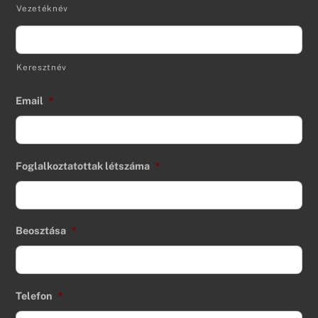
Vezetéknév
Keresztnév
Email
*
Foglalkoztatottak létszáma
*
Beosztása
*
Telefon
*