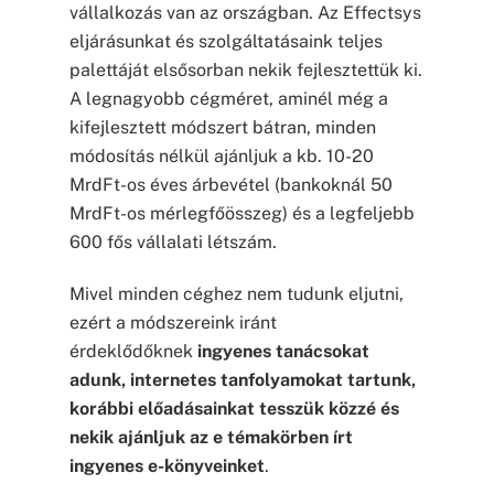
vállalkozás van az országban. Az Effectsys
eljárásunkat és szolgáltatásaink teljes
palettáját elsősorban nekik fejlesztettük ki.
A legnagyobb cégméret, aminél még a
kifejlesztett módszert bátran, minden
módosítás nélkül ajánljuk a kb. 10-20
MrdFt-os éves árbevétel (bankoknál 50
MrdFt-os mérlegfőösszeg) és a legfeljebb
600 fős vállalati létszám.
Mivel minden céghez nem tudunk eljutni,
ezért a módszereink iránt
érdeklődőknek
ingyenes tanácsokat
adunk, internetes tanfolyamokat tartunk,
korábbi előadásainkat tesszük közzé és
nekik ajánljuk az e témakörben írt
ingyenes e-könyveinket
.