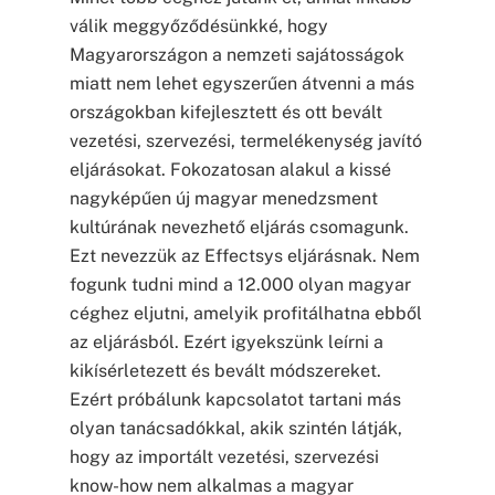
válik meggyőződésünkké, hogy
Magyarországon a nemzeti sajátosságok
miatt nem lehet egyszerűen átvenni a más
országokban kifejlesztett és ott bevált
vezetési, szervezési, termelékenység javító
eljárásokat. Fokozatosan alakul a kissé
nagyképűen új magyar menedzsment
kultúrának nevezhető eljárás csomagunk.
Ezt nevezzük az Effectsys eljárásnak. Nem
fogunk tudni mind a 12.000 olyan magyar
céghez eljutni, amelyik profitálhatna ebből
az eljárásból. Ezért igyekszünk leírni a
kikísérletezett és bevált módszereket.
Ezért próbálunk kapcsolatot tartani más
olyan tanácsadókkal, akik szintén látják,
hogy az importált vezetési, szervezési
know-how nem alkalmas a magyar