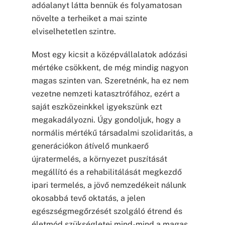
adóalanyt látta bennük és folyamatosan
növelte a terheiket a mai szinte
elviselhetetlen szintre.
Most egy kicsit a középvállalatok adózási
mértéke csökkent, de még mindig nagyon
magas szinten van. Szeretnénk, ha ez nem
vezetne nemzeti katasztrófához, ezért a
saját eszközeinkkel igyekszünk ezt
megakadályozni. Úgy gondoljuk, hogy a
normális mértékű társadalmi szolidaritás, a
generációkon átívelő munkaerő
újratermelés, a környezet puszítását
megállító és a rehabilitálását megkezdő
ipari termelés, a jövő nemzedékeit nálunk
okosabbá tevő oktatás, a jelen
egészségmegőrzését szolgáló étrend és
életmód szükségletei mind-mind a magas