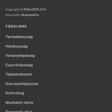
Copyright ©
EffectSYS
2018.
Készítette:
BusinessPro
FOGALMAK
Termelékenység
Hatékonyság
Versenyképesség
Exportképesség
Teljesítménybér
Szervezetfejlesztés
Kontrolling
Munkaköri leírás
Szervezeti ábra