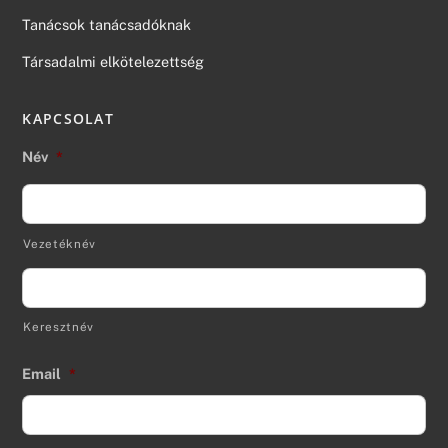
Tanácsok tanácsadóknak
Társadalmi elkötelezettség
KAPCSOLAT
Név
*
Vezetéknév
Keresztnév
Email
*