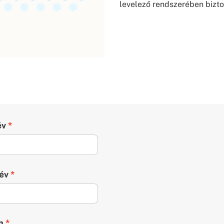
levelező rendszerében bizt
év
év
m