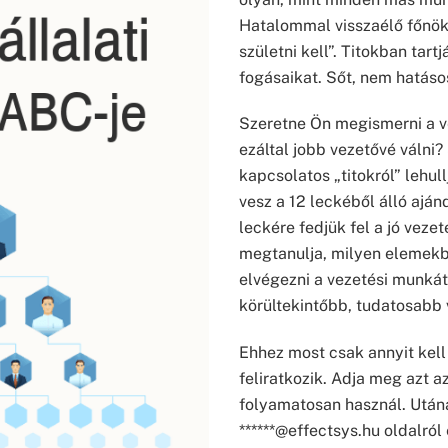
Hatalommal visszaélő főnök
születni kell”. Titokban tar
fogásaikat. Sőt, nem hatásos
Szeretne Ön megismerni a v
ezáltal jobb vezetővé válni
kapcsolatos „titokról” lehul
vesz a 12 leckéből álló ajá
leckére fedjük fel a jó veze
megtanulja, milyen elemekbő
elvégezni a vezetési munká
körültekintőbb, tudatosabb 
Ehhez most csak annyit kell
feliratkozik. Adja meg azt a
folyamatosan használ. Utána
******@effectsys.hu oldalról 