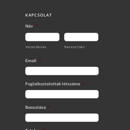
KAPCSOLAT
Név
*
Vezetéknév
Keresztnév
Email
*
Foglalkoztatottak létszáma
*
Beosztása
*