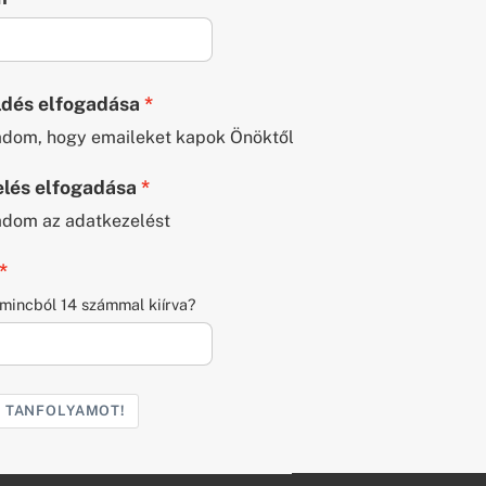
ldés elfogadása
adom, hogy emaileket kapok Önöktől
lés elfogadása
adom az adatkezelést
mincból 14 számmal kiírva?
 TANFOLYAMOT!