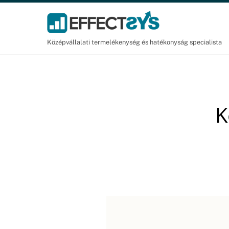
Skip
to
content
Középvállalati termelékenység és hatékonyság specialista
K