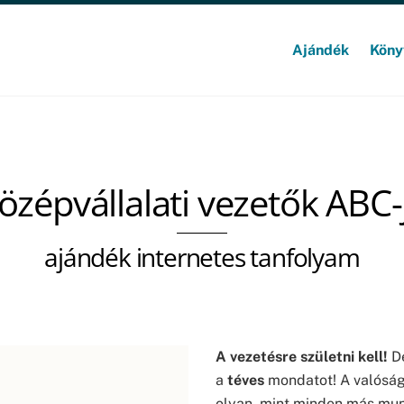
Ajándék
Köny
özépvállalati vezetők ABC-
ajándék internetes tanfolyam
A vezetésre születni kell!
De
a
téves
mondatot! A valóság
olyan, mint minden más mu