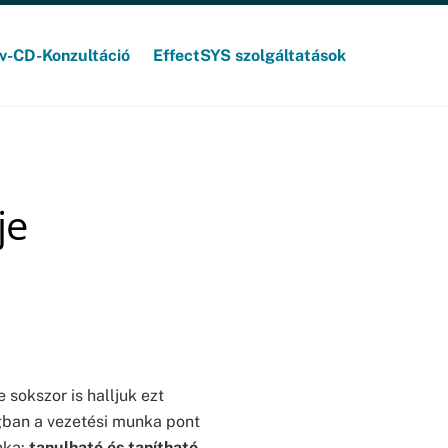
v-CD-Konzultáció
EffectSYS szolgáltatások
je
 sokszor is halljuk ezt
ban a vezetési munka pont
nka:
tanulható és tanítható
.