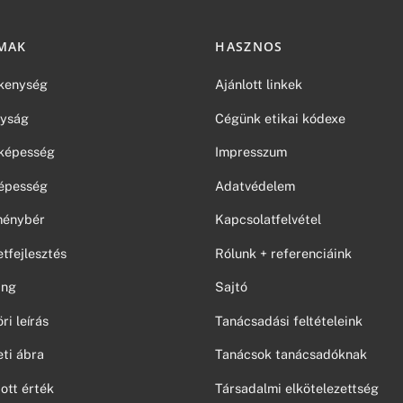
MAK
HASZNOS
kenység
Ajánlott linkek
yság
Cégünk etikai kódexe
képesség
Impresszum
épesség
Adatvédelem
tménybér
Kapcsolatfelvétel
tfejlesztés
Rólunk + referenciáink
ing
Sajtó
i leírás
Tanácsadási feltételeink
ti ábra
Tanácsok tanácsadóknak
ott érték
Társadalmi elkötelezettség