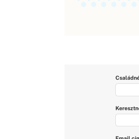
Családn
Keresztn
Email cí