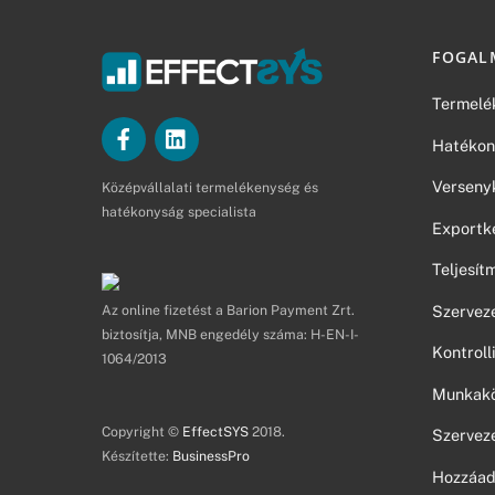
FOGAL
Termelé
Hatékon
Verseny
Középvállalati termelékenység és
hatékonyság specialista
Exportk
Teljesí
Az online fizetést a Barion Payment Zrt.
Szerveze
biztosítja, MNB engedély száma: H-EN-I-
Kontroll
1064/2013
Munkakör
Copyright ©
EffectSYS
2018.
Szerveze
Készítette:
BusinessPro
Hozzáad