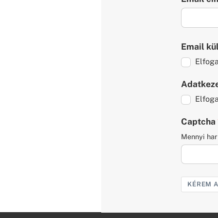
Email kü
Elfog
Adatkeze
Elfog
Captcha
Mennyi har
KÉREM A