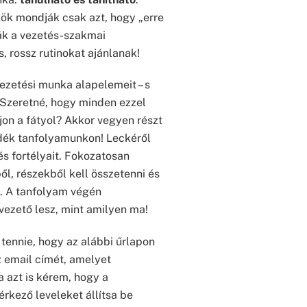
ök mondják csak azt, hogy „erre
tják a vezetés-szakmai
, rossz rutinokat ajánlanak!
ezetési munka alapelemeit – s
? Szeretné, hogy minden ezzel
ljon a fátyol? Akkor vegyen részt
ndék tanfolyamunkon! Leckéről
tés fortélyait. Fokozatosan
l, részekből kell összetenni és
t. A tanfolyam végén
vezető lesz, mint amilyen ma!
 tennie, hogy az alábbi űrlapon
z email címét, amelyet
 azt is kérem, hogy a
érkező leveleket állítsa be