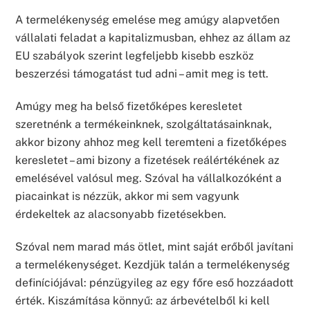
A termelékenység emelése meg amúgy alapvetően
vállalati feladat a kapitalizmusban, ehhez az állam az
EU szabályok szerint legfeljebb kisebb eszköz
beszerzési támogatást tud adni – amit meg is tett.
Amúgy meg ha belső fizetőképes keresletet
szeretnénk a termékeinknek, szolgáltatásainknak,
akkor bizony ahhoz meg kell teremteni a fizetőképes
keresletet – ami bizony a fizetések reálértékének az
emelésével valósul meg. Szóval ha vállalkozóként a
piacainkat is nézzük, akkor mi sem vagyunk
érdekeltek az alacsonyabb fizetésekben.
Szóval nem marad más ötlet, mint saját erőből javítani
a termelékenységet. Kezdjük talán a termelékenység
definíciójával: pénzügyileg az egy főre eső hozzáadott
érték. Kiszámítása könnyű: az árbevételből ki kell