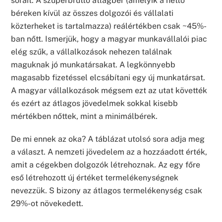
sorait. A szuperbruttó átlagbér (amelyik a nettó
béreken kívül az összes dolgozói és vállalati
közterheket is tartalmazza) reálértékben csak ~45%-
ban nőtt. Ismerjük, hogy a magyar munkavállalói piac
elég szűk, a vállalkozások nehezen találnak
maguknak jó munkatársakat. A legkönnyebb
magasabb fizetéssel elcsábítani egy új munkatársat.
A magyar vállalkozások mégsem ezt az utat követték
és ezért az átlagos jövedelmek sokkal kisebb
mértékben nőttek, mint a minimálbérek.
De mi ennek az oka? A táblázat utolsó sora adja meg
a választ. A nemzeti jövedelem az a hozzáadott érték,
amit a cégekben dolgozók létrehoznak. Az egy főre
eső létrehozott új értéket termelékenységnek
nevezzük. S bizony az átlagos termelékenység csak
29%-ot növekedett.