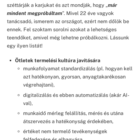
széttárják a karjukat és azt mondják, hogy „
már
mindent megpróbáltam
”. Mivel 22 éve vagyok
tanácsadó, ismerem az országot, ezért nem dőlök be
ennek. Fel szoktam sorolni azokat a lehetséges
teendőket, amivel még lehetne próbálkozni. Lássunk
egy ilyen listát!
Ötletek termelési kultúra javítására
munkafolyamat standardizálás (pl. hogyan kell
azt hatékonyan, gyorsan, anyagtakarékosan
végrehajtani),
digitalizálás és ebben automatizálás (akár AI-
val),
munkaidő mérleg felállítás, mérés és utána
átszervezés a hatékonyság érdekében,
értéket nem termelő tevékenységek
felfedezése és elhagyása,