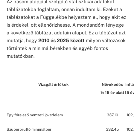
Az írásom alapjául szolgáló statisztikai adatokat
táblázatokba foglaltam, onnan indultam ki. Ezeket a
táblázatokat a Függelékbe helyeztem el, hogy akit ez
is érdekel, ott ellenőrizhesse. A mondandóm lényege
a következő táblázat adatain alapul. Ez a táblázat azt
mutatja, hogy
2010 és 2025 között
milyen változások
történtek a minimálbérekben és egyéb fontos
mutatókban.
Vizsgált értékek
Növekedés
Infl
% 15 év alatt
15 év
Egy főre eső nemzeti jövedelem
337,10
102
Szuperbruttó minimálbér
332,45
102