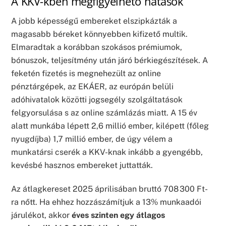
A KKV-kben megfigyelhető hatások
A jobb képességű embereket elszipkázták a
magasabb béreket könnyebben kifizető multik.
Elmaradtak a korábban szokásos prémiumok,
bónuszok, teljesítmény után járó bérkiegészítések. A
feketén fizetés is megnehezült az online
pénztárgépek, az EKÁER, az európán belüli
adóhivatalok közötti jogsegély szolgáltatások
felgyorsulása s az online számlázás miatt. A 15 év
alatt munkába lépett 2,6 millió ember, kilépett (főleg
nyugdíjba) 1,7 millió ember, de úgy vélem a
munkatársi cserék a KKV-knak inkább a gyengébb,
kevésbé hasznos embereket juttatták.
Az átlagkereset 2025 áprilisában bruttó 708 300 Ft-
ra nőtt. Ha ehhez hozzászámítjuk a 13% munkaadói
járulékot, akkor
éves szinten egy átlagos