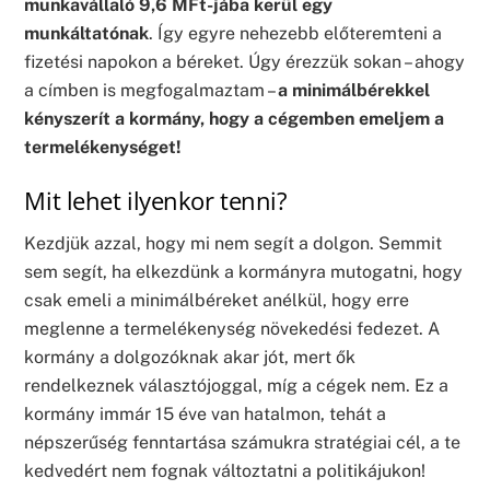
munkavállaló 9,6 MFt-jába kerül egy
munkáltatónak
. Így egyre nehezebb előteremteni a
fizetési napokon a béreket. Úgy érezzük sokan – ahogy
a címben is megfogalmaztam –
a minimálbérekkel
kényszerít a kormány, hogy a cégemben emeljem a
termelékenységet!
Mit lehet ilyenkor tenni?
Kezdjük azzal, hogy mi nem segít a dolgon. Semmit
sem segít, ha elkezdünk a kormányra mutogatni, hogy
csak emeli a minimálbéreket anélkül, hogy erre
meglenne a termelékenység növekedési fedezet. A
kormány a dolgozóknak akar jót, mert ők
rendelkeznek választójoggal, míg a cégek nem. Ez a
kormány immár 15 éve van hatalmon, tehát a
népszerűség fenntartása számukra stratégiai cél, a te
kedvedért nem fognak változtatni a politikájukon!