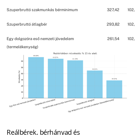
Szuperbruttó szakmunkás bérminimum
327,42
102
Szuperbruttó átlagbér
293,82
102
Egy dolgozóra eső nemzeti jövedelem
261,54
102
(termelékenység)
Reálbérek, bérhányad és