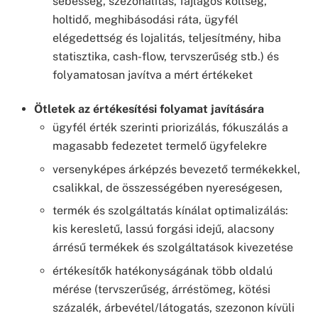
sebesség, szezonalitás, fajlagos költség,
holtidő, meghibásodási ráta, ügyfél
elégedettség és lojalitás, teljesítmény, hiba
statisztika, cash-flow, tervszerűség stb.) és
folyamatosan javítva a mért értékeket
Ötletek az értékesítési folyamat javítására
ügyfél érték szerinti priorizálás, fókuszálás a
magasabb fedezetet termelő ügyfelekre
versenyképes árképzés bevezető termékekkel,
csalikkal, de összességében nyereségesen,
termék és szolgáltatás kínálat optimalizálás:
kis keresletű, lassú forgási idejű, alacsony
árrésű termékek és szolgáltatások kivezetése
értékesítők hatékonyságának több oldalú
mérése (tervszerűség, árréstömeg, kötési
százalék, árbevétel/látogatás, szezonon kívüli