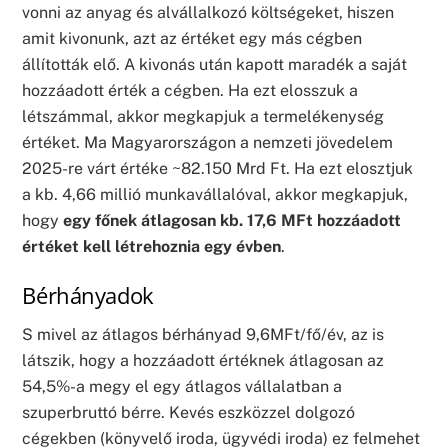
vonni az anyag és alvállalkozó költségeket, hiszen
amit kivonunk, azt az értéket egy más cégben
állították elő. A kivonás után kapott maradék a saját
hozzáadott érték a cégben. Ha ezt elosszuk a
létszámmal, akkor megkapjuk a termelékenység
értéket. Ma Magyarországon a nemzeti jövedelem
2025-re várt értéke ~82.150 Mrd Ft. Ha ezt elosztjuk
a kb. 4,66 millió munkavállalóval, akkor megkapjuk,
hogy
egy főnek
átlagosan
kb.
17,
6
MFt hozzáadott
értéket kell létrehoznia egy évben
.
Bérhányadok
S mivel az átlagos bérhányad 9,6MFt/fő/év, az is
látszik, hogy a hozzáadott értéknek átlagosan az
54,5%-a megy el egy átlagos vállalatban a
szuperbruttó bérre. Kevés eszközzel dolgozó
cégekben (könyvelő iroda, ügyvédi iroda) ez felmehet