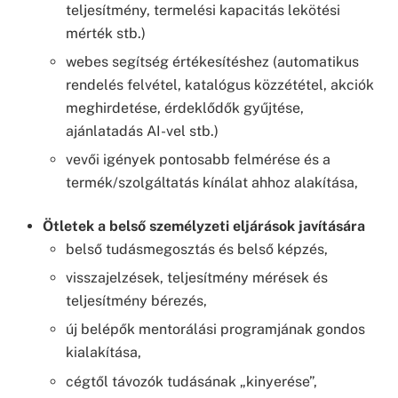
teljesítmény, termelési kapacitás lekötési
mérték stb.)
webes segítség értékesítéshez (automatikus
rendelés felvétel, katalógus közzététel, akciók
meghirdetése, érdeklődők gyűjtése,
ajánlatadás AI-vel stb.)
vevői igények pontosabb felmérése és a
termék/szolgáltatás kínálat ahhoz alakítása,
Ötletek a belső személyzeti eljárások javítására
belső tudásmegosztás és belső képzés,
visszajelzések, teljesítmény mérések és
teljesítmény bérezés,
új belépők mentorálási programjának gondos
kialakítása,
cégtől távozók tudásának „kinyerése”,