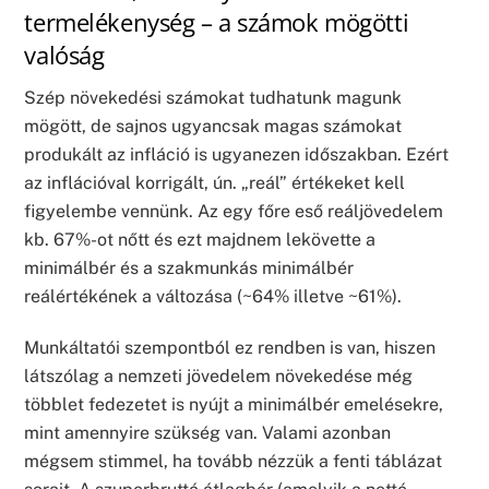
termelékenység – a számok mögötti
valóság
Szép növekedési számokat tudhatunk magunk
mögött, de sajnos ugyancsak magas számokat
produkált az infláció is ugyanezen időszakban. Ezért
az inflációval korrigált, ún. „reál” értékeket kell
figyelembe vennünk. Az egy főre eső reáljövedelem
kb. 67%-ot nőtt és ezt majdnem lekövette a
minimálbér és a szakmunkás minimálbér
reálértékének a változása (~64% illetve ~61%).
Munkáltatói szempontból ez rendben is van, hiszen
látszólag a nemzeti jövedelem növekedése még
többlet fedezetet is nyújt a minimálbér emelésekre,
mint amennyire szükség van. Valami azonban
mégsem stimmel, ha tovább nézzük a fenti táblázat