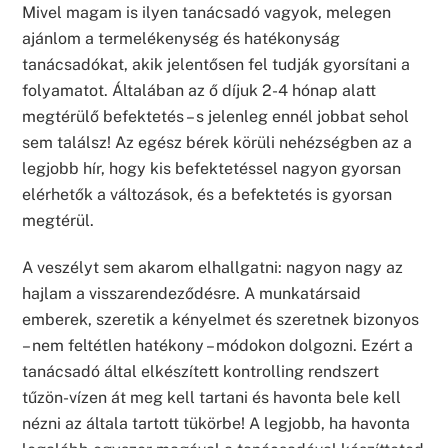
Mivel magam is ilyen tanácsadó vagyok, melegen
ajánlom a termelékenység és hatékonyság
tanácsadókat, akik jelentősen fel tudják gyorsítani a
folyamatot. Általában az ő díjuk 2-4 hónap alatt
megtérülő befektetés – s jelenleg ennél jobbat sehol
sem találsz! Az egész bérek körüli nehézségben az a
legjobb hír, hogy kis befektetéssel nagyon gyorsan
elérhetők a változások, és a befektetés is gyorsan
megtérül.
A veszélyt sem akarom elhallgatni: nagyon nagy az
hajlam a visszarendeződésre. A munkatársaid
emberek, szeretik a kényelmet és szeretnek bizonyos
– nem feltétlen hatékony – módokon dolgozni. Ezért a
tanácsadó által elkészített kontrolling rendszert
tűzön-vízen át meg kell tartani és havonta bele kell
nézni az általa tartott tükörbe! A legjobb, ha havonta