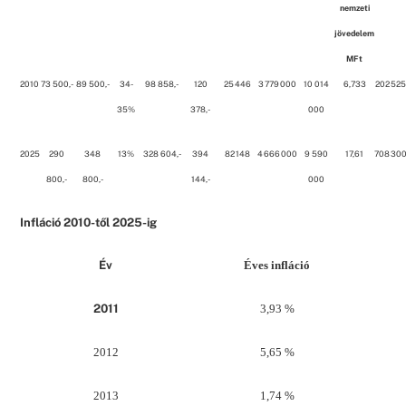
nemzeti
jövedelem
MFt
2010
73 500,-
89 500,-
34-
98 858,-
120
25 446
3 779 000
10 014
6,733
202 525
35%
378,-
000
2025
290
348
13%
328 604,-
394
82 148
4 666 000
9 590
17,61
708 300
800,-
800,-
144,-
000
Infláció 2010-től 2025-ig
Év
Éves infláció
2011
3,93 %
2012
5,65 %
2013
1,74 %