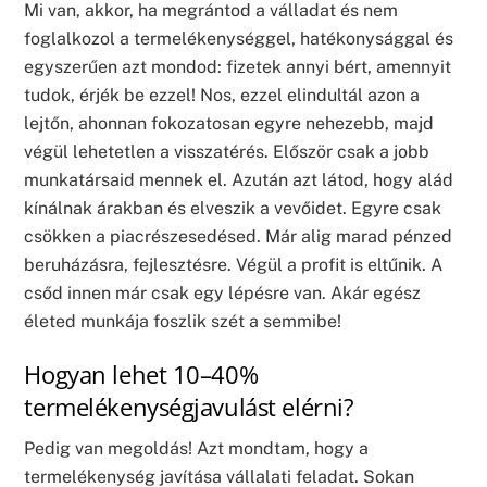
Mi van, akkor, ha megrántod a válladat és nem
foglalkozol a termelékenységgel, hatékonysággal és
egyszerűen azt mondod: fizetek annyi bért, amennyit
tudok, érjék be ezzel! Nos, ezzel elindultál azon a
lejtőn, ahonnan fokozatosan egyre nehezebb, majd
végül lehetetlen a visszatérés. Először csak a jobb
munkatársaid mennek el. Azután azt látod, hogy alád
kínálnak árakban és elveszik a vevőidet. Egyre csak
csökken a piacrészesedésed. Már alig marad pénzed
beruházásra, fejlesztésre. Végül a profit is eltűnik. A
csőd innen már csak egy lépésre van. Akár egész
életed munkája foszlik szét a semmibe!
Hogyan lehet 10–40%
termelékenységjavulást elérni?
Pedig van megoldás! Azt mondtam, hogy a
termelékenység javítása vállalati feladat. Sokan