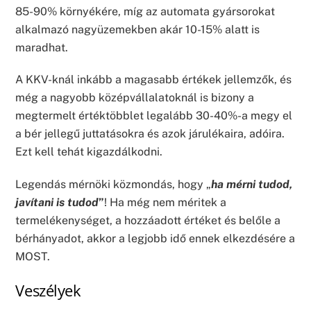
85-90% környékére, míg az automata gyársorokat
alkalmazó nagyüzemekben akár 10-15% alatt is
maradhat.
A KKV-knál inkább a magasabb értékek jellemzők, és
még a nagyobb középvállalatoknál is bizony a
megtermelt értéktöbblet legalább 30-40%-a megy el
a bér jellegű juttatásokra és azok járulékaira, adóira.
Ezt kell tehát kigazdálkodni.
Legendás mérnöki közmondás, hogy „
ha mérni tudod,
javítani is tudod
”
! Ha még nem méritek a
termelékenységet, a hozzáadott értéket és belőle a
bérhányadot, akkor a legjobb idő ennek elkezdésére a
MOST.
Veszélyek