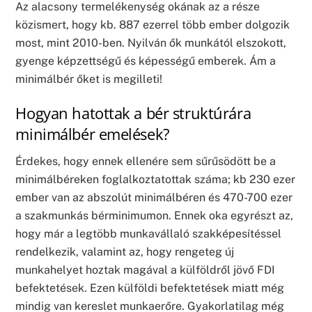
Az alacsony termelékenység okának az a része
közismert, hogy kb. 887 ezerrel több ember dolgozik
most, mint 2010-ben. Nyilván ők munkától elszokott,
gyenge képzettségű és képességű emberek. Ám a
minimálbér őket is megilleti!
Hogyan hatottak a bér struktúrára
minimálbér emelések?
Érdekes, hogy ennek ellenére sem sűrűsödött be a
minimálbéreken foglalkoztatottak száma; kb 230 ezer
ember van az abszolút minimálbéren és 470-700 ezer
a szakmunkás bérminimumon. Ennek oka egyrészt az,
hogy már a legtöbb munkavállaló szakképesítéssel
rendelkezik, valamint az, hogy rengeteg új
munkahelyet hoztak magával a külföldről jövő FDI
befektetések. Ezen külföldi befektetések miatt még
mindig van kereslet munkaerőre. Gyakorlatilag még