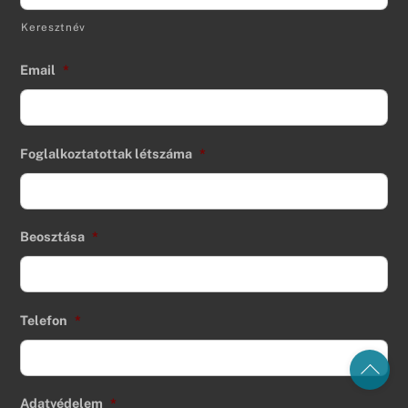
Keresztnév
Email
*
Foglalkoztatottak létszáma
*
Beosztása
*
Telefon
*
Back
To
Top
Adatvédelem
*