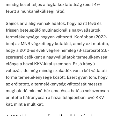
mindig közel teljes a foglalkoztatottság (picit 4%
felett a munkanélküliségi ráta).
Sajnos arra alig vannak adatok, hogy az itt lévő és
frissen betelepülő multinacionális nagyvállalatok
termelékenysége hogyan változott. Korábban (2022-
ben) az MNB végzett egy kutatást, amely azt mutatta,
hogy a 2010-es évek végére némileg (3-szorosról 2,6-
szeresre) csökkent a nagyvállalatok termelékenységi
előnye a hazai KKV-kkal szemben. Ez jó irányú
változás, de még mindig szakadék van a két vállalati
forma termelékenysége között. Ezért gyanítom, hogy
az erőltetett, a termelékenység változását messze
meghaladó minimálbér emelések hatása sokszorosan
érintette hátrányosan a hazai tulajdonban lévő KKV-
kat, mint a multikat.