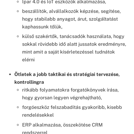
Ipar 4.0 és IoT eszközök alkalmazása,
beszállítók, alvállalkozók képzése, segítése,
hogy stabilabb anyagot, árut, szolgáltatást
kaphassunk tőlük,
külső szakértők, tanácsadók használata, hogy
sokkal rövidebb idő alatt jussatok eredményre,
mint amit a saját kísérletezéssel tudnátok
elérni
Ötletek a jobb taktikai és stratégiai tervezése,
kontrollingra
ritkább folyamatokra forgatókönyvek írása,
hogy gyorsan legyen végrehajtható,
forgóeszköz felszabadítás gyakoribb, kisebb
rendelésekkel
ERP alkalmazása, összekötése CRM
rendszerrel