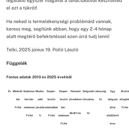
legalább egyszer magával a tanácsadóval készítteted
el ezt a tükröt!
Ha neked is termelékenységi problémáid vannak,
keress meg, segítünk abban, hogy egy 2-4 hónap
alatt megtérő befektetéssel ezen úrrá tudj lenni!
Telki, 2025 június 19. Polló László
Függelék
Fontos adatok 2010 és 2025 évekből
Év
Minimál-
Szakmun-
Munka-
Szuper-
Szuper-
Nemzeti
Dolgozók
Lakosság
Egy
Bruttó
bér
kás bér-
adói
bruttó
bruttó
jövedelem
létszáma
fő
dolgozó
átlagbé
Ft/hó
minimum
járulék
minimálbér
bér-
által
Ft/hó
MrdFt/év
fő
Ft/hó
%
Ft/hó
minimum
előállított
Ft/hó
éves