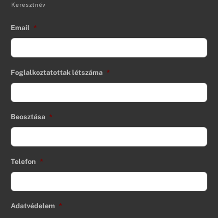
Keresztnév
Email
*
Foglalkoztatottak létszáma
*
Beosztása
*
Telefon
*
Adatvédelem
*