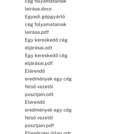
cég folyamatainak
leírása.docx
Egyedi gépgyártó
cég folyamatainak
leírása.pdf
Egy kereskedő cég
eljárásai.odt
Egy kereskedő cég
eljárásai.pdf
Elérendő
eredmények egy cég
felső vezetői
posztjain.odt
Elérendő
eredmények egy cég
felső vezetői
posztjain.pdf
Ellenőrzési űrlap.odt