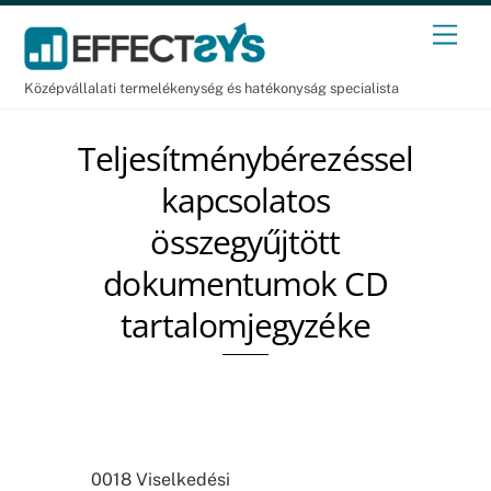
Skip
Men
to
content
Középvállalati termelékenység és hatékonyság specialista
Teljesítménybérezéssel
kapcsolatos
összegyűjtött
dokumentumok CD
tartalomjegyzéke
0018 Viselkedési