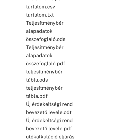
tartalom.csv
tartalom.txt
Teljesítménybér
alapadatok
összefoglaló.ods
Teljesítménybér
alapadatok
összefoglaló.pdf
teljesítménybér
tábla.ods
teljesítménybér
tábla.pdf
Új érdekeltségi rend
bevezető levele.odt
Új érdekeltségi rend
bevezető levele.pdf
utókalkuláció eljárás