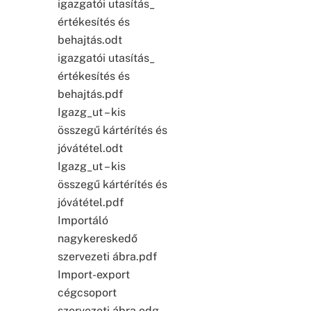
igazgatói utasítás_
értékesítés és
behajtás.odt
igazgatói utasítás_
értékesítés és
behajtás.pdf
Igazg_ut – kis
összegű kártérítés és
jóvátétel.odt
Igazg_ut – kis
összegű kártérítés és
jóvátétel.pdf
Importáló
nagykereskedő
szervezeti ábra.pdf
Import-export
cégcsoport
szervezeti ábra.odg