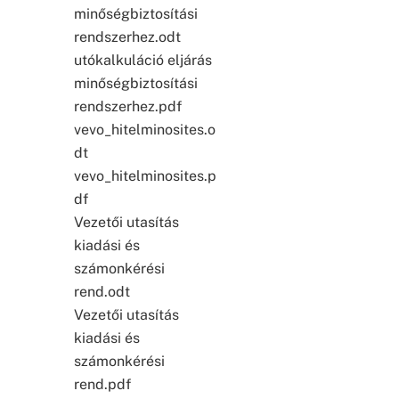
minőségbiztosítási
rendszerhez.odt
utókalkuláció eljárás
minőségbiztosítási
rendszerhez.pdf
vevo_hitelminosites.o
dt
vevo_hitelminosites.p
df
Vezetői utasítás
kiadási és
számonkérési
rend.odt
Vezetői utasítás
kiadási és
számonkérési
rend.pdf