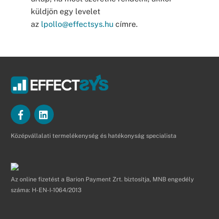
küldjön egy levelet
az
lpollo@effectsys.hu
címre.
Középvállalati termelékenység és hatékonyság specialista
Az online fizetést a Barion Payment Zrt. biztosítja, MNB engedély
száma: H-EN-I-1064/2013