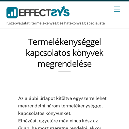
Skip
Men
to
content
Középvállalati termelékenység és hatékonyság specialista
Termelékenységgel
kapcsolatos könyvek
megrendelése
Az alábbi űrlapot kitöltve egyszerre lehet
megrendelni három termelékenységgel
kapcsolatos könyvünket.
Elnézést, egyelőre még nincs kész az
űrlap, ha most szeretne rendelni, akkor