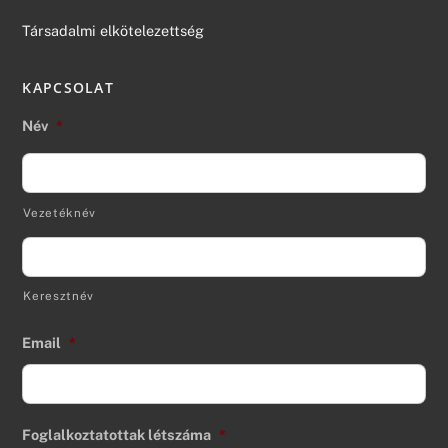
Társadalmi elkötelezettség
KAPCSOLAT
Név
*
Vezetéknév
Keresztnév
Email
*
Foglalkoztatottak létszáma
*