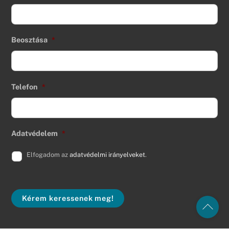
Beosztása
*
Telefon
*
Adatvédelem
*
Elfogadom az
adatvédelmi irányelveket
.
Kérem keressenek meg!
Back
To
Top