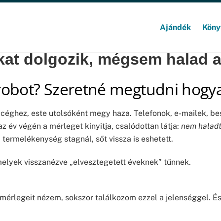
Ajándék
Köny
kat dolgozik, mégsem halad 
 robot? Szeretné megtudni hogya
a céghez, este utolsóként megy haza. Telefonok, e-mailek, b
az év végén a mérleget kinyitja, csalódottan látja:
nem haladt
termelékenység stagnál, sőt vissza is eshetett.
 amelyek visszanézve „elvesztegetett éveknek” tűnnek.
mérlegeit nézem, sokszor találkozom ezzel a jelenséggel. É