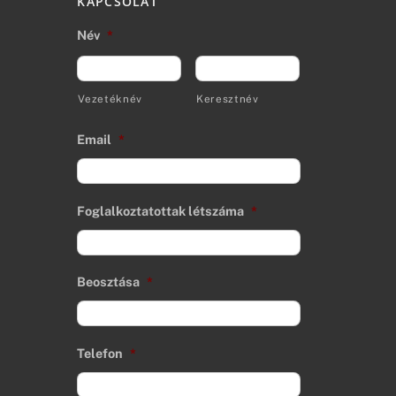
KAPCSOLAT
Név
*
Vezetéknév
Keresztnév
Email
*
Foglalkoztatottak létszáma
*
Beosztása
*
Telefon
*