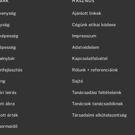
MAK
HASZNOS
kenység
Ajánlott linkek
yság
Cégünk etikai kódexe
képesség
Impresszum
épesség
Adatvédelem
tménybér
Kapcsolatfelvétel
tfejlesztés
Rólunk + referenciáink
ing
Sajtó
i leírás
Tanácsadási feltételeink
ti ábra
Tanácsok tanácsadóknak
ott érték
Társadalmi elkötelezettség
normaidő