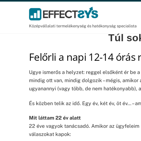
Skip
to
content
Középvállalati termelékenység és hatékonyság specialista
Túl so
Felőrli a napi 12-14 órás
Ugye ismerős a helyzet: reggel elsőként ér be 
mindig ott van, mindig dolgozik – mégis, amikor 
ugyanannyi (vagy több, de nem hatékonyabb), a 
És közben telik az idő. Egy év, két év, öt év… –
Mit láttam 22 év alatt
22 éve vagyok tanácsadó. Amikor az ügyfeleim 
válaszokat kapok: