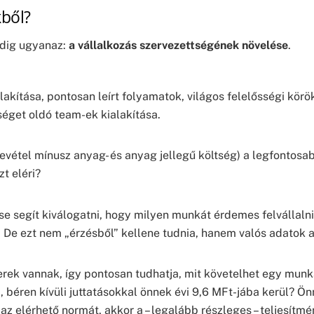
kből?
ndig ugyanaz:
a vállalkozás szervezettségének növelése
.
akítása, pontosan leírt folyamatok, világos felelősségi körök
éget oldó team-ek kialakítása.
rbevétel mínusz anyag- és anyag jellegű költség) a legfont
t eléri?
ése segít kiválogatni, hogy milyen munkát érdemes felvállaln
 De ezt nem „érzésből” kellene tudnia, hanem valós adatok a
rek vannak, így pontosan tudhatja, mit követelhet egy munk
béren kívüli juttatásokkal önnek évi 9,6 MFt-jába kerül? Önn
z elérhető normát, akkor a – legalább részleges – teljesítmén