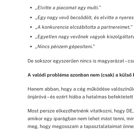
„Elvitte a piacomat egy multi.”
„Egy nagy vevő becsődölt, és elvitte a nyere
„A konkurencia elcsábította a partnereimet.”
„Egyetlen nagy vevőnek vagyok kiszolgáltatva
„Nincs pénzem gépesíteni.”
De sokszor egyszerűen nincs is magyarázat – cs
A valódi probléma azonban nem (csak) a külső 
Hanem abban, hogy a cég működése valószínűleg
önjáróvá – és ezért hiába a hatalmas befektete
Most persze elkezdhetnénk vitatkozni, hogy DE
amikor egy iparágban nem lehet mást tenni, mint
meg, hogy megosszam a tapasztalataimat önnel