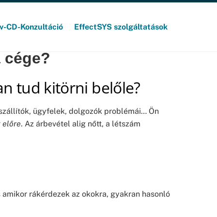
v-CD-Konzultáció
EffectSYS szolgáltatások
a cége?
n tud kitörni belőle?
eszállítók, ügyfelek, dolgozók problémái… Ön
 előre
. Az árbevétel alig nőtt, a létszám
s amikor rákérdezek az okokra, gyakran hasonló