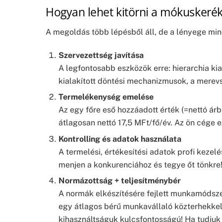
Hogyan lehet kitörni a mókuskeré
A megoldás több lépésből áll, de a lényege mi
Szervezettség javítása
A legfontosabb eszközök erre: hierarchia kial
kialakított döntési mechanizmusok, a merevs
Termelékenység emelése
Az egy főre eső hozzáadott érték (=nettó á
átlagosan nettó 17,5 MFt/fő/év. Az ön cége ez
Kontrolling és adatok használata
A termelési, értékesítési adatok profi kezel
menjen a konkurenciához és tegye őt tönkre!
Normázottság + teljesítménybér
A normák elkészítésére fejlett munkamódsze
egy átlagos bérű munkavállaló közterhekkel, 
kihasználtságuk kulcsfontosságú! Ha tudjuk a