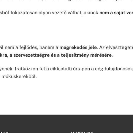
sból fokozatosan olyan vezető válhat, akinek
nem a saját ve
ál nem a fejlődés, hanem a
megrekedés jele
. Az elveszteget
kra, a szervezettségre és a teljesítmény mérésére
.
yenek! Iratkozzon fel a cikk alatti űrlapon a cég tulajdonoso
a mókuskerékből.