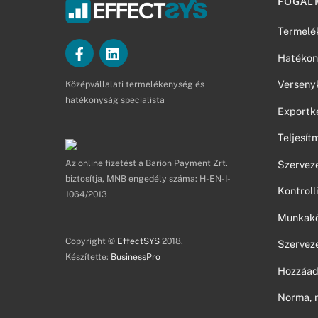
FOGAL
Termelé
Hatékon
Verseny
Középvállalati termelékenység és
hatékonyság specialista
Exportk
Teljesí
Az online fizetést a Barion Payment Zrt.
Szerveze
biztosítja, MNB engedély száma: H-EN-I-
Kontroll
1064/2013
Munkakör
Copyright ©
EffectSYS
2018.
Szerveze
Készítette:
BusinessPro
Hozzáad
Norma, 