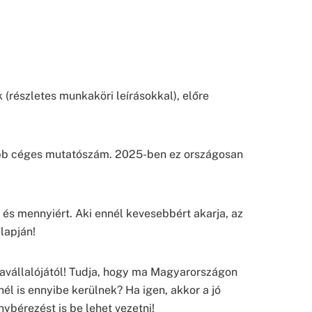
 (részletes munkaköri leírásokkal), előre
osabb céges mutatószám. 2025-ben ez országosan
i és mennyiért. Aki ennél kevesebbért akarja, az
lapján!
avállalójától! Tudja, hogy ma Magyarországon
él is ennyibe kerülnek? Ha igen, akkor a jó
ybérezést is be lehet vezetni!