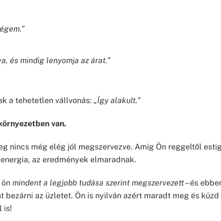
ségem.”
, és mindig lenyomja az árat.”
ak a tehetetlen vállvonás:
„Így alakult.”
környezetben van.
 nincs még elég jól megszervezve. Amíg Ön reggeltől estig 
tt energia, az eredmények elmaradnak.
, ön
mindent a legjobb tudása szerint megszervezett
– és ebbe
 bezárni az üzletet. Ön is nyilván azért maradt meg és küzd 
 is!