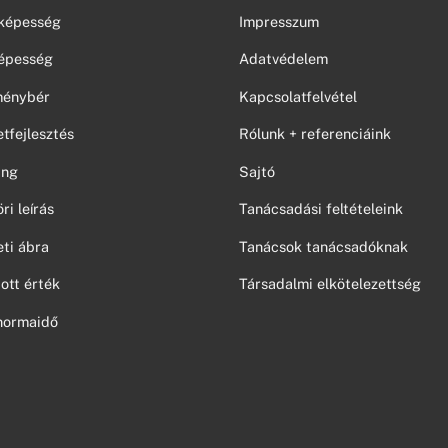
képesség
Impresszum
épesség
Adatvédelem
tménybér
Kapcsolatfelvétel
tfejlesztés
Rólunk + referenciáink
ing
Sajtó
i leírás
Tanácsadási feltételeink
ti ábra
Tanácsok tanácsadóknak
ott érték
Társadalmi elkötelezettség
normaidő