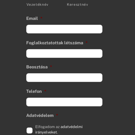
Vezetéknév
Keresztnév
Email
*
Foglalkoztatottak létszáma
*
Beosztása
*
Telefon
*
Adatvédelem
*
Elfogadom az
adatvédelmi
irányelveket
.