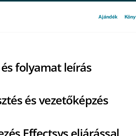
Ajándék
Köny
és folyamat leírás
sztés és vezetőképzés
zés Effectsys eljárással