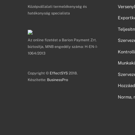
Verseny
Középvállalati termelékenység és
hatékonyság specialista
Exportk
Teljesí
Az online fizetést a Barion Payment Zrt.
Szerveze
biztosítja, MNB engedély száma: H-EN-I-
Kontroll
1064/2013
Munkakör
Copyright ©
EffectSYS
2018.
Szerveze
Készítette:
BusinessPro
Hozzáad
Norma, 