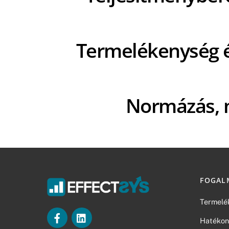
Termelékenység é
Normázás, 
FOGAL
Termelé
Hatékon