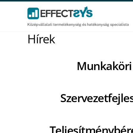
Skip
to
content
Középvállalati termelékenység és hatékonyság specialista
Hírek
Munkaköri 
Szervezetfejle
Teljesítménybére