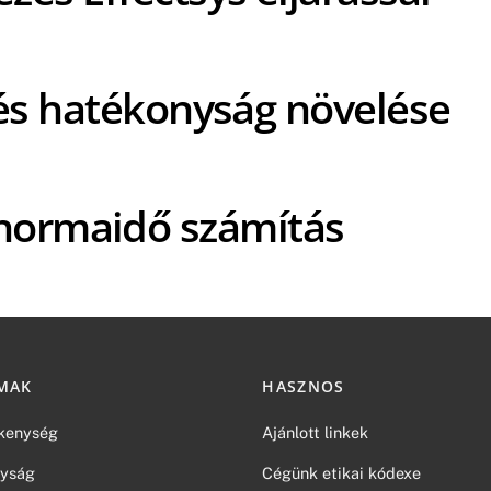
s hatékonyság növelése
normaidő számítás
MAK
HASZNOS
kenység
Ajánlott linkek
yság
Cégünk etikai kódexe