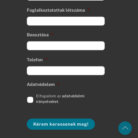
Foglalkoztatottak létszáma
*
Beosztása
*
Telefon
*
Adatvédelem
*
Elfogadom az
adatvédelmi
irányelveket
.
Kérem keressenek meg!
Back
To
Top