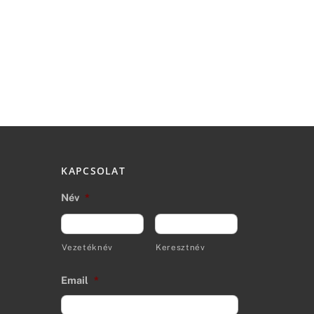
KAPCSOLAT
Név
*
Vezetéknév
Keresztnév
Email
*