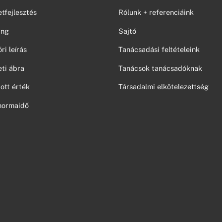
tfejlesztés
Rólunk + referenciáink
ing
Sajtó
i leírás
Tanácsadási feltételeink
ti ábra
Tanácsok tanácsadóknak
ott érték
Társadalmi elkötelezettség
normaidő