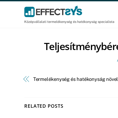
Skip
to
content
Középvállalati termelékenység és hatékonyság specialista
Teljesítménybére
Termelékenység és hatékonyság növe
RELATED POSTS