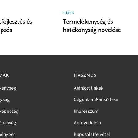
HÍREK
fejlesztés és
Termelékenység és
épzés
hatékonyság növelése
MAK
HASZNOS
kenység
Ajánlott linkek
yság
Cégünk etikai kódexe
képesség
Impresszum
épesség
Adatvédelem
tménybér
Kapcsolatfelvétel