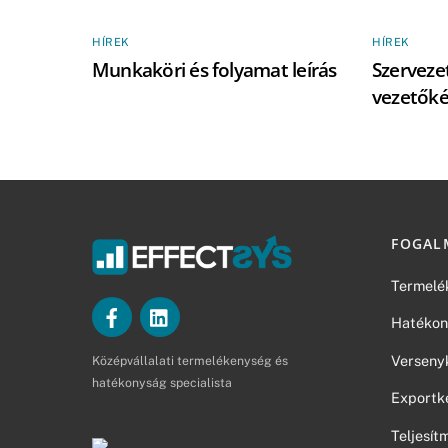
HÍREK
HÍREK
Munkaköri és folyamat leírás
Szervezet
vezetők
FOGAL
Termelé
Hatékon
Verseny
Középvállalati termelékenység és
hatékonyság specialista
Exportk
Teljesí