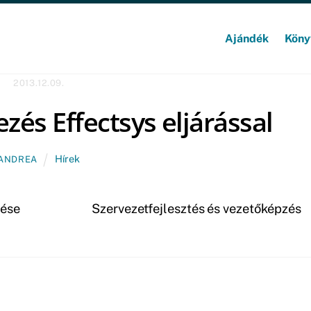
Ajándék
Köny
2013.12.09.
zés Effectsys eljárással
Hírek
ANDREA
lése
Szervezetfejlesztés és vezetőképzés